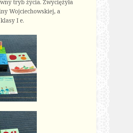
ny tryb życia. Zwyciężyła
iny Wojciechowskiej, a
lasy I e.