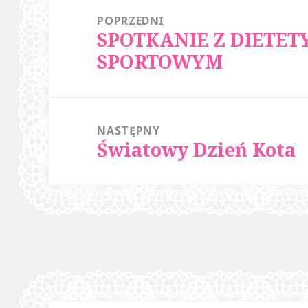
POPRZEDNI
SPOTKANIE Z DIETET
Poprzedni
SPORTOWYM
wpis:
NASTĘPNY
Światowy Dzień Kota
Następny
wpis: