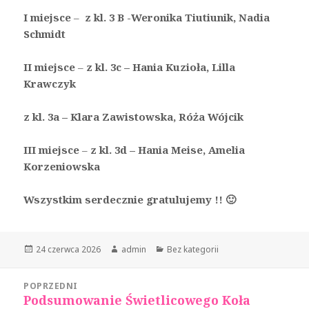
I miejsce
–
z kl. 3 B
-Weronika Tiutiunik, Nadia
Schmidt
II miejsce
–
z kl. 3c – Hania Kuzioła, Lilla
Krawczyk
z kl. 3a – Klara Zawistowska, Róża Wójcik
III miejsce
–
z kl. 3d – Hania Meise, Amelia
Korzeniowska
Wszystkim serdecznie gratulujemy !! 🙂
Opublikowano
Autor
Kategorie
24 czerwca 2026
admin
Bez kategorii
Nawigacja
POPRZEDNI
wpisu
Podsumowanie Świetlicowego Koła
Poprzedni