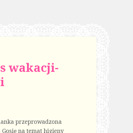
s wakacji-
i
adanka przeprowadzona
ą Gosię na temat higieny