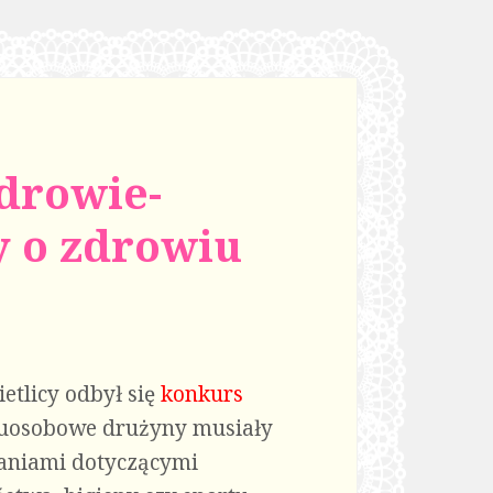
zdrowie-
y o zdrowiu
etlicy odbył się
konkurs
osobowe drużyny musiały
daniami dotyczącymi