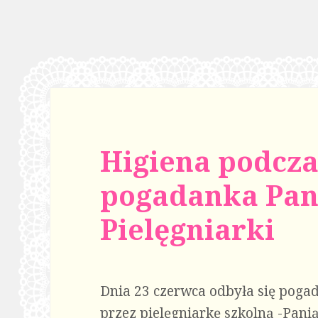
Higiena podcza
pogadanka Pan
Pielęgniarki
Dnia 23 czerwca odbyła się pog
przez pielęgniarkę szkolną -Pani