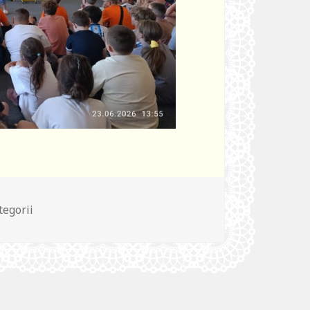
rie
tegorii