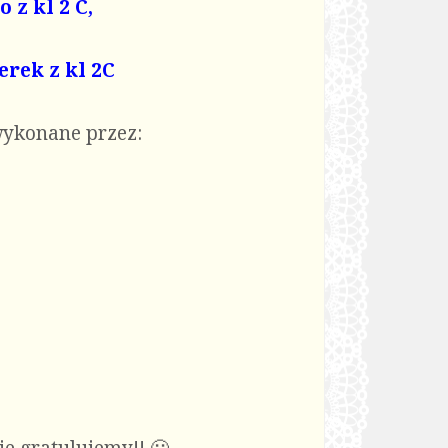
 z kl 2 C,
erek z kl 2C
wykonane przez: