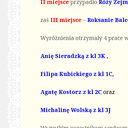
II miejsce
przypadło
Róży Żejmo
zaś
III miejsce
–
Roksanie Balc
Wyróżnienia otrzymały 4 prace 
Anię Sieradzką z kl 3K ,
Filipa Kubickiego z kl 1C,
Agatę Kostorz z kl 2C
oraz
Michalinę Wolską z kl 3J