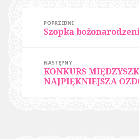
wpisu
POPRZEDNI
Szopka bożonarodzen
Poprzedni
wpis:
NASTĘPNY
KONKURS MIĘDZYSZK
Następny
NAJPIĘKNIEJSZA OZ
wpis: