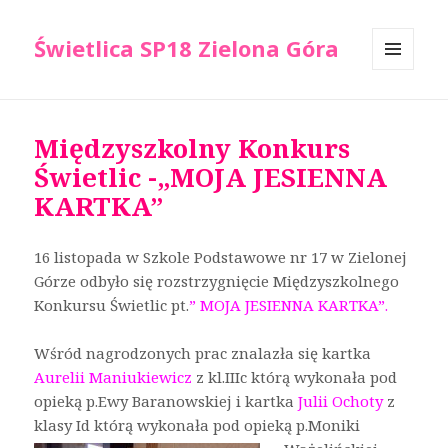
Świetlica SP18 Zielona Góra
MENU
I
WIDGETY
Międzyszkolny Konkurs
Świetlic -„MOJA JESIENNA
KARTKA”
16 listopada w Szkole Podstawowe nr 17 w Zielonej
Górze odbyło się rozstrzygnięcie Międzyszkolnego
Konkursu Świetlic pt.
” MOJA JESIENNA KARTKA”.
Wśród nagrodzonych prac znalazła się kartka
Aurelii Maniukiewicz
z kl.IIIc którą wykonała pod
opieką p.Ewy Baranowskiej i kartka
Julii Ochoty
z
klasy Id którą wykonała pod opieką p.Moniki