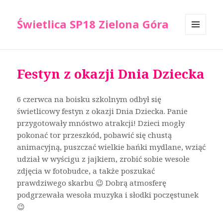
Świetlica SP18 Zielona Góra
MENU
I
WIDGETY
Festyn z okazji Dnia Dziecka
6 czerwca na boisku szkolnym odbył się
świetlicowy festyn z okazji Dnia Dziecka. Panie
przygotowały mnóstwo atrakcji! Dzieci mogły
pokonać tor przeszkód, pobawić się chustą
animacyjną, puszczać wielkie bańki mydlane, wziąć
udział w wyścigu z jajkiem, zrobić sobie wesołe
zdjęcia w fotobudce, a także poszukać
prawdziwego skarbu 😉 Dobrą atmosferę
podgrzewała wesoła muzyka i słodki poczęstunek
😉