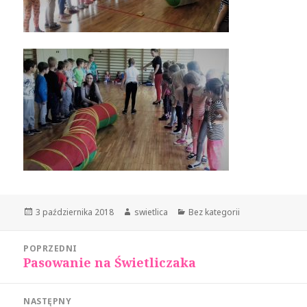
Opublikowano
Autor
Kategorie
3 października 2018
swietlica
Bez kategorii
Nawigacja
POPRZEDNI
wpisu
Pasowanie na Świetliczaka
Poprzedni
wpis:
NASTĘPNY