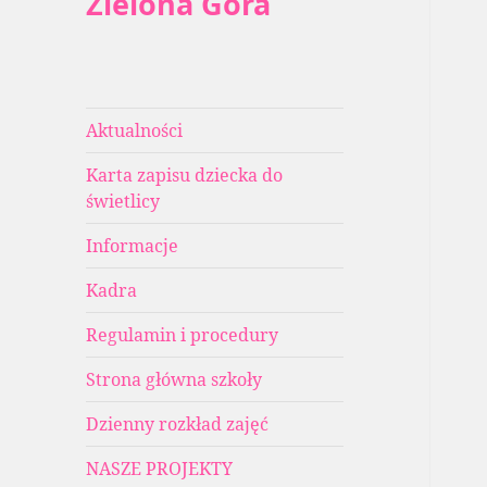
Zielona Góra
Aktualności
Karta zapisu dziecka do
świetlicy
Informacje
Kadra
Regulamin i procedury
Strona główna szkoły
Dzienny rozkład zajęć
NASZE PROJEKTY