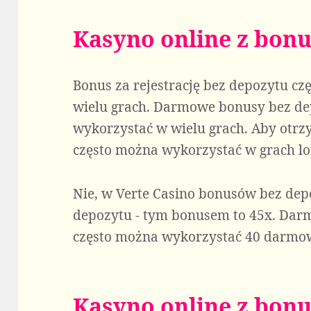
Kasyno online z bon
Bonus za rejestrację bez depozytu c
wielu grach. Darmowe bonusy bez de
wykorzystać w wielu grach. Aby otr
często można wykorzystać w grach lo
Nie, w Verte Casino bonusów bez dep
depozytu - tym bonusem to 45x. Da
często można wykorzystać 40 darmo
Kasyno online z bonu