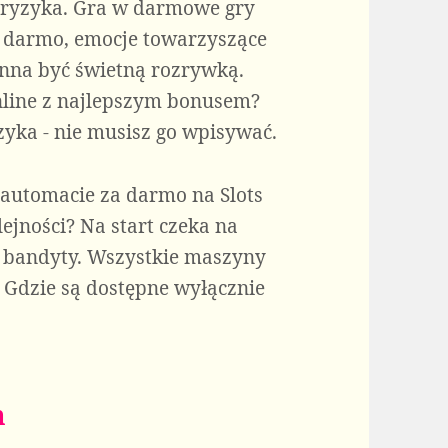
z ryzyka. Gra w darmowe gry
za darmo, emocje towarzyszące
nna być świetną rozrywką.
line z najlepszym bonusem?
yka - nie musisz go wpisywać.
 automacie za darmo na Slots
ejności? Na start czeka na
o bandyty. Wszystkie maszyny
 Gdzie są dostępne wyłącznie
m