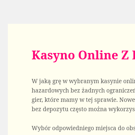
Kasyno Online Z
W jaką grę w wybranym kasynie onlin
hazardowych bez żadnych ograniczeń!
gier, które mamy w tej sprawie. Now
bez depozytu często można wykorzyst
Wybór odpowiedniego miejsca do obs