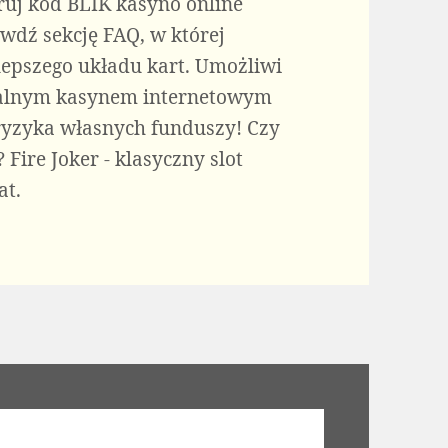
uj kod BLIK kasyno online
wdź sekcję FAQ, w której
lepszego układu kart. Umożliwi
egalnym kasynem internetowym
ryzyka własnych funduszy! Czy
ire Joker - klasyczny slot
at.