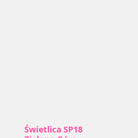
Świetlica SP18