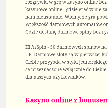
rozgrywki w grę w kasyno online be
kasynowe online - gdzie grać w nie 
nam nieustannie. Wiemy, że gra powi
Większość darmowych automatów on
Gdzie dostanę darmowe spiny bez ryz
Hit'n'Spin - 50 darmowych spinów na
UP! Darmowe sloty są w pierwszej kol
Ciebie przygoda w stylu jednorękieg
są przeznaczone wyłącznie do Ciebie!
dla naszych użytkowników.
Kasyno online z bonuse