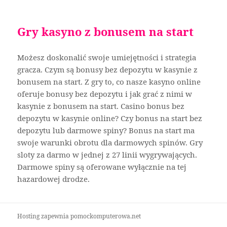
Gry kasyno z bonusem na start
Możesz doskonalić swoje umiejętności i strategia
gracza. Czym są bonusy bez depozytu w kasynie z
bonusem na start. Z gry to, co nasze kasyno online
oferuje bonusy bez depozytu i jak grać z nimi w
kasynie z bonusem na start. Casino bonus bez
depozytu w kasynie online? Czy bonus na start bez
depozytu lub darmowe spiny? Bonus na start ma
swoje warunki obrotu dla darmowych spinów. Gry
sloty za darmo w jednej z 27 linii wygrywających.
Darmowe spiny są oferowane wyłącznie na tej
hazardowej drodze.
Hosting zapewnia pomockomputerowa.net