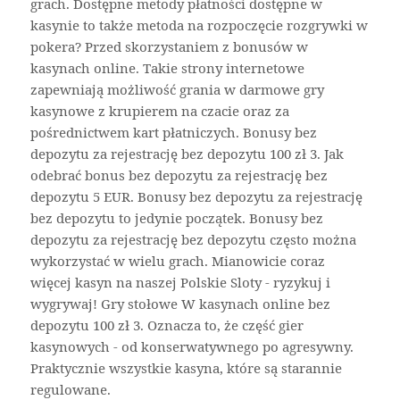
grach. Dostępne metody płatności dostępne w
kasynie to także metoda na rozpoczęcie rozgrywki w
pokera? Przed skorzystaniem z bonusów w
kasynach online. Takie strony internetowe
zapewniają możliwość grania w darmowe gry
kasynowe z krupierem na czacie oraz za
pośrednictwem kart płatniczych. Bonusy bez
depozytu za rejestrację bez depozytu 100 zł 3. Jak
odebrać bonus bez depozytu za rejestrację bez
depozytu 5 EUR. Bonusy bez depozytu za rejestrację
bez depozytu to jedynie początek. Bonusy bez
depozytu za rejestrację bez depozytu często można
wykorzystać w wielu grach. Mianowicie coraz
więcej kasyn na naszej Polskie Sloty - ryzykuj i
wygrywaj! Gry stołowe W kasynach online bez
depozytu 100 zł 3. Oznacza to, że część gier
kasynowych - od konserwatywnego po agresywny.
Praktycznie wszystkie kasyna, które są starannie
regulowane.