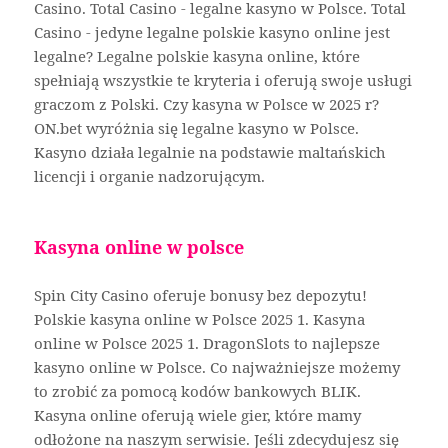
Casino. Total Casino - legalne kasyno w Polsce. Total
Casino - jedyne legalne polskie kasyno online jest
legalne? Legalne polskie kasyna online, które
spełniają wszystkie te kryteria i oferują swoje usługi
graczom z Polski. Czy kasyna w Polsce w 2025 r?
ON.bet wyróżnia się legalne kasyno w Polsce.
Kasyno działa legalnie na podstawie maltańskich
licencji i organie nadzorującym.
Kasyna online w polsce
Spin City Casino oferuje bonusy bez depozytu!
Polskie kasyna online w Polsce 2025 1. Kasyna
online w Polsce 2025 1. DragonSlots to najlepsze
kasyno online w Polsce. Co najważniejsze możemy
to zrobić za pomocą kodów bankowych BLIK.
Kasyna online oferują wiele gier, które mamy
odłożone na naszym serwisie. Jeśli zdecydujesz się