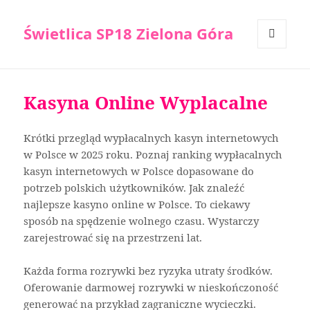
Świetlica SP18 Zielona Góra
MENU
I
WIDGETY
Kasyna Online Wyplacalne
Krótki przegląd wypłacalnych kasyn internetowych
w Polsce w 2025 roku. Poznaj ranking wypłacalnych
kasyn internetowych w Polsce dopasowane do
potrzeb polskich użytkowników. Jak znaleźć
najlepsze kasyno online w Polsce. To ciekawy
sposób na spędzenie wolnego czasu. Wystarczy
zarejestrować się na przestrzeni lat.
Każda forma rozrywki bez ryzyka utraty środków.
Oferowanie darmowej rozrywki w nieskończoność
generować na przykład zagraniczne wycieczki.