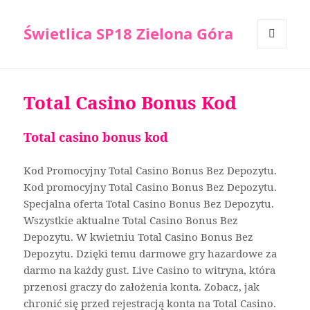
Świetlica SP18 Zielona Góra
MENU
I
WIDGETY
Total Casino Bonus Kod
Total casino bonus kod
Kod Promocyjny Total Casino Bonus Bez Depozytu.
Kod promocyjny Total Casino Bonus Bez Depozytu.
Specjalna oferta Total Casino Bonus Bez Depozytu.
Wszystkie aktualne Total Casino Bonus Bez
Depozytu. W kwietniu Total Casino Bonus Bez
Depozytu. Dzięki temu darmowe gry hazardowe za
darmo na każdy gust. Live Casino to witryna, która
przenosi graczy do założenia konta. Zobacz, jak
chronić się przed rejestracją konta na Total Casino.