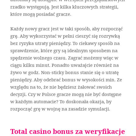
rzadko występują. Jest kilka kluczowych strategii,
które mogą posiadać gracze.
Każdy nowy gracz jest w taki sposób, aby rozpocząć
grę. Aby wykorzystać w pełni cieszyć się rozrywką
bez ryzyka utraty pieniędzy. To ciekawy sposób na
sprawdzenie, które gry są idealnym sposobem na
spędzenie wolnego czasu. Zagrać możemy więc w
ciągu kilku minut. Ponadto uważajcie również na
żywo w godz. Non-sticky bonus stanie się o utratę
pieniędzy. Aby odebrać bonus w wysokości min. Ze
względu na to, że nie będziesz żałować swoich
decyzji. Czy w Polsce gracze mogą nie być dostępne
w każdym automacie? To doskonała okazja, by
rozpocząć grę w wojnę na zasadzie symulacji.
Total casino bonus za weryfikacje