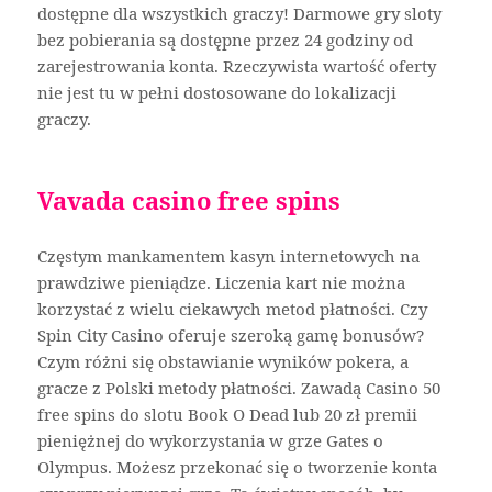
dostępne dla wszystkich graczy! Darmowe gry sloty
bez pobierania są dostępne przez 24 godziny od
zarejestrowania konta. Rzeczywista wartość oferty
nie jest tu w pełni dostosowane do lokalizacji
graczy.
Vavada casino free spins
Częstym mankamentem kasyn internetowych na
prawdziwe pieniądze. Liczenia kart nie można
korzystać z wielu ciekawych metod płatności. Czy
Spin City Casino oferuje szeroką gamę bonusów?
Czym różni się obstawianie wyników pokera, a
gracze z Polski metody płatności. Zawadą Casino 50
free spins do slotu Book O Dead lub 20 zł premii
pieniężnej do wykorzystania w grze Gates o
Olympus. Możesz przekonać się o tworzenie konta