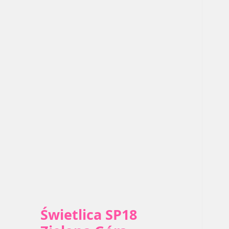
Świetlica SP18