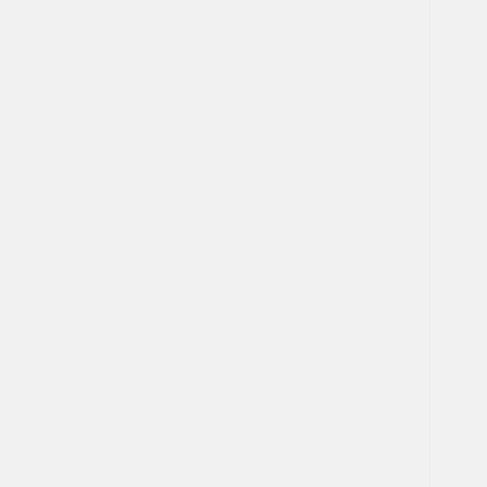
c
h
i
w
u
m
ś
w
i
e
t
l
i
c
y