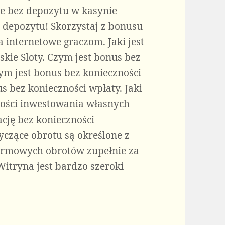
e bez depozytu w kasynie
 depozytu! Skorzystaj z bonusu
 internetowe graczom. Jaki jest
lskie Sloty. Czym jest bonus bez
ym jest bonus bez konieczności
s bez konieczności wpłaty. Jaki
zności inwestowania własnych
ację bez konieczności
czące obrotu są określone z
armowych obrotów zupełnie za
itryna jest bardzo szeroki