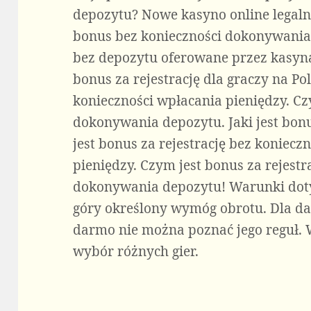
depozytu? Nowe kasyno online legaln
bonus bez konieczności dokonywania
bez depozytu oferowane przez kasyna
bonus za rejestrację dla graczy na Po
konieczności wpłacania pieniędzy. Cz
dokonywania depozytu. Jaki jest bonu
jest bonus za rejestrację bez koniec
pieniędzy. Czym jest bonus za rejestr
dokonywania depozytu! Warunki doty
góry określony wymóg obrotu. Dla d
darmo nie można poznać jego reguł. W
wybór różnych gier.