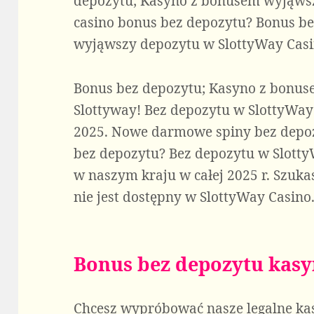
depozytu; Kasyno z bonusem wyjąws
casino bonus bez depozytu? Bonus b
wyjąwszy depozytu w SlottyWay Casi
Bonus bez depozytu; Kasyno z bonu
Slottyway! Bez depozytu w SlottyWay
2025. Nowe darmowe spiny bez depoz
bez depozytu? Bez depozytu w Slott
w naszym kraju w całej 2025 r. Szuk
nie jest dostępny w SlottyWay Casino
Bonus bez depozytu kasy
Chcesz wypróbować nasze legalne kas