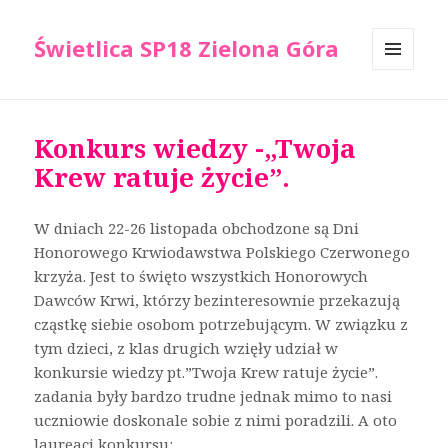
Świetlica SP18 Zielona Góra
MENU
I
WIDGETY
Konkurs wiedzy -„Twoja
Krew ratuje życie”.
W dniach 22-26 listopada obchodzone są Dni
Honorowego Krwiodawstwa Polskiego Czerwonego
krzyża. Jest to święto wszystkich Honorowych
Dawców Krwi, którzy bezinteresownie przekazują
cząstkę siebie osobom potrzebującym. W związku z
tym dzieci, z klas drugich wzięły udział w
konkursie wiedzy pt.”Twoja Krew ratuje życie”.
zadania były bardzo trudne jednak mimo to nasi
uczniowie doskonale sobie z nimi poradzili. A oto
laureaci konkursu: