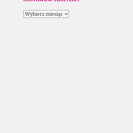
A
r
c
h
i
w
u
m
ś
w
i
e
t
l
i
c
y