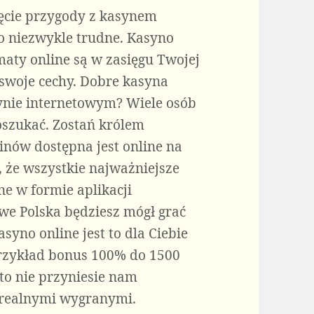
ęcie przygody z kasynem
to niezwykle trudne. Kasyno
maty online są w zasięgu Twojej
 swoje cechy. Dobre kasyna
ynie internetowym? Wiele osób
 oszukać. Zostań królem
inów dostępna jest online na
 że wszystkie najważniejsze
e w formie aplikacji
we Polska będziesz mógł grać
syno online jest to dla Ciebie
przykład bonus 100% do 1500
to nie przyniesie nam
z realnymi wygranymi.