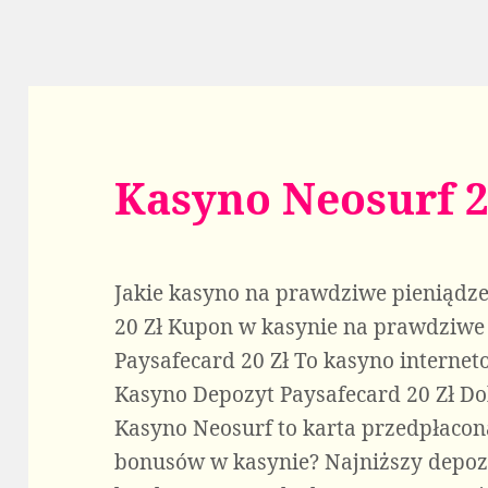
Kasyno Neosurf 2
Jakie kasyno na prawdziwe pieniądz
20 Zł Kupon w kasynie na prawdziwe
Paysafecard 20 Zł To kasyno interne
Kasyno Depozyt Paysafecard 20 Zł Do
Kasyno Neosurf to karta przedpłacona
bonusów w kasynie? Najniższy depozy