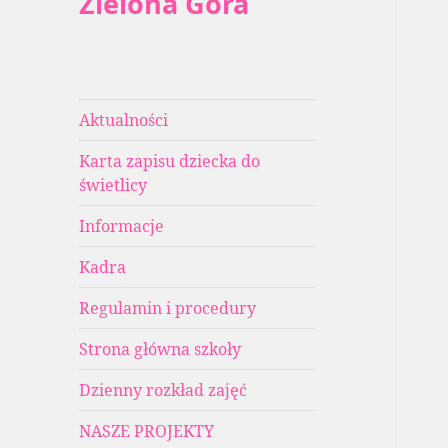
Zielona Góra
Aktualności
Karta zapisu dziecka do
świetlicy
Informacje
Kadra
Regulamin i procedury
Strona główna szkoły
Dzienny rozkład zajęć
NASZE PROJEKTY