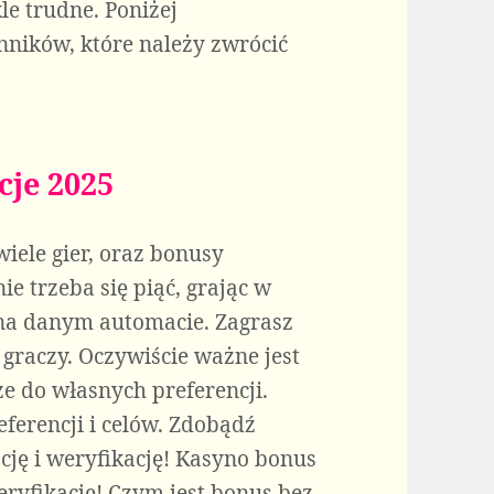
le trudne. Poniżej
ników, które należy zwrócić
cje 2025
iele gier, oraz bonusy
ie trzeba się piąć, grając w
na danym automacie. Zagrasz
 graczy. Oczywiście ważne jest
e do własnych preferencji.
eferencji i celów. Zdobądź
ację i weryfikację! Kasyno bonus
weryfikację! Czym jest bonus bez