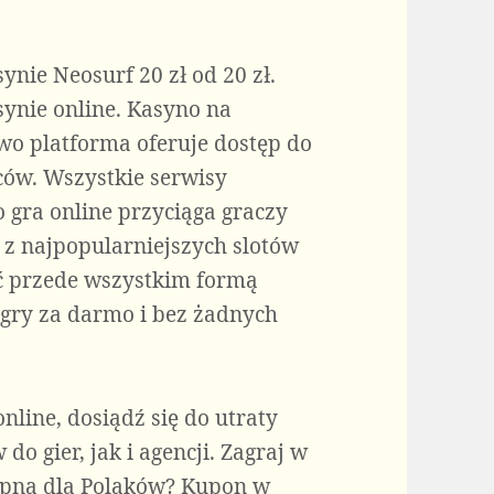
ynie Neosurf 20 zł od 20 zł.
synie online. Kasyno na
owo platforma oferuje dostęp do
ców. Wszystkie serwisy
o gra online przyciąga graczy
 z najpopularniejszych slotów
ć przede wszystkim formą
gry za darmo i bez żadnych
nline, dosiądź się do utraty
o gier, jak i agencji. Zagraj w
tępna dla Polaków? Kupon w