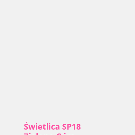
Świetlica SP18