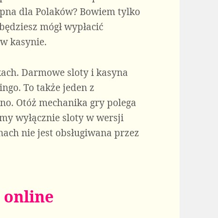
ępna dla Polaków? Bowiem tylko
będziesz mógł wypłacić
 w kasynie.
kach. Darmowe sloty i kasyna
ingo. To także jeden z
no. Otóż mechanika gry polega
amy wyłącznie sloty w wersji
nach nie jest obsługiwana przez
 online