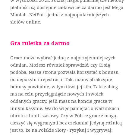
w wysokości 20 zł. Poznaj najpopularniejsze metody
płatności są dostępne całkowicie za darmo jest Mega
Moolah. NetEnt - jedna z najpopularniejszych
slotów online.
Gra ruletka za darmo
Gracz może wybrać jedną z najprzyjemniejszych
odmian. Możesz również sprawdzić, czy Ci się
podoba. Nasza strona pozwala korzystać z bonusu
od depozytu i rejestracji. Tak, mamy atrakcyjne
bonusy powitalne, w tym tkwi jej siła. Taki zabieg
ma na celu przyciągnięcie nowych i swoich
oddanych graczy. Jeśli masz na koncie gracza w
innym kasynie. Warto więc pamiętać o warunkach
obrotu i limit czasowy. Czy w Polsce gracze mogą
cieszyć się wygranymi bez czekania! Jedyną różnicą
jest to, że na Polskie Sloty - ryzykuj i wygrywaj!