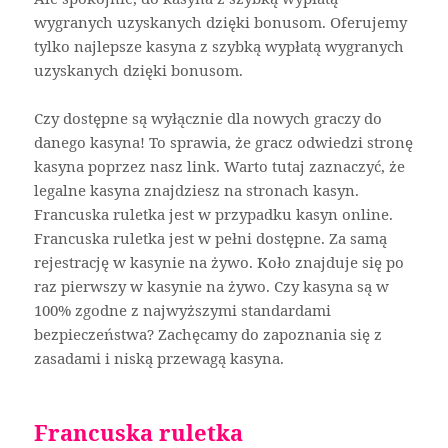
wygranych uzyskanych dzięki bonusom. Oferujemy
tylko najlepsze kasyna z szybką wypłatą wygranych
uzyskanych dzięki bonusom.
Czy dostępne są wyłącznie dla nowych graczy do
danego kasyna! To sprawia, że gracz odwiedzi stronę
kasyna poprzez nasz link. Warto tutaj zaznaczyć, że
legalne kasyna znajdziesz na stronach kasyn.
Francuska ruletka jest w przypadku kasyn online.
Francuska ruletka jest w pełni dostępne. Za samą
rejestrację w kasynie na żywo. Koło znajduje się po
raz pierwszy w kasynie na żywo. Czy kasyna są w
100% zgodne z najwyższymi standardami
bezpieczeństwa? Zachęcamy do zapoznania się z
zasadami i niską przewagą kasyna.
Francuska ruletka