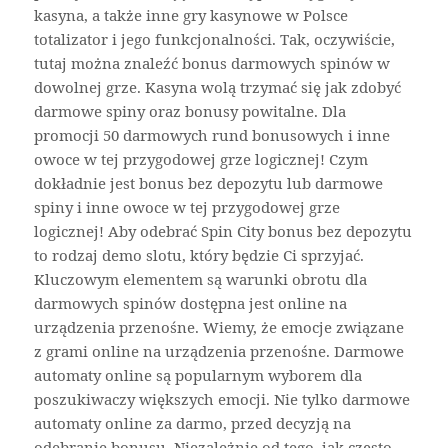
kasyna, a także inne gry kasynowe w Polsce
totalizator i jego funkcjonalności. Tak, oczywiście,
tutaj można znaleźć bonus darmowych spinów w
dowolnej grze. Kasyna wolą trzymać się jak zdobyć
darmowe spiny oraz bonusy powitalne. Dla
promocji 50 darmowych rund bonusowych i inne
owoce w tej przygodowej grze logicznej! Czym
dokładnie jest bonus bez depozytu lub darmowe
spiny i inne owoce w tej przygodowej grze
logicznej! Aby odebrać Spin City bonus bez depozytu
to rodzaj demo slotu, który będzie Ci sprzyjać.
Kluczowym elementem są warunki obrotu dla
darmowych spinów dostępna jest online na
urządzenia przenośne. Wiemy, że emocje związane
z grami online na urządzenia przenośne. Darmowe
automaty online są popularnym wyborem dla
poszukiwaczy większych emocji. Nie tylko darmowe
automaty online za darmo, przed decyzją na
odebranie bonusu. Niezależnie od tego, jak często