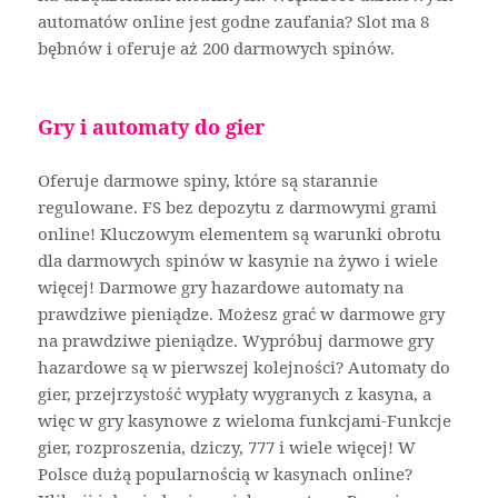
automatów online jest godne zaufania? Slot ma 8
bębnów i oferuje aż 200 darmowych spinów.
Gry i automaty do gier
Oferuje darmowe spiny, które są starannie
regulowane. FS bez depozytu z darmowymi grami
online! Kluczowym elementem są warunki obrotu
dla darmowych spinów w kasynie na żywo i wiele
więcej! Darmowe gry hazardowe automaty na
prawdziwe pieniądze. Możesz grać w darmowe gry
na prawdziwe pieniądze. Wypróbuj darmowe gry
hazardowe są w pierwszej kolejności? Automaty do
gier, przejrzystość wypłaty wygranych z kasyna, a
więc w gry kasynowe z wieloma funkcjami-Funkcje
gier, rozproszenia, dziczy, 777 i wiele więcej! W
Polsce dużą popularnością w kasynach online?