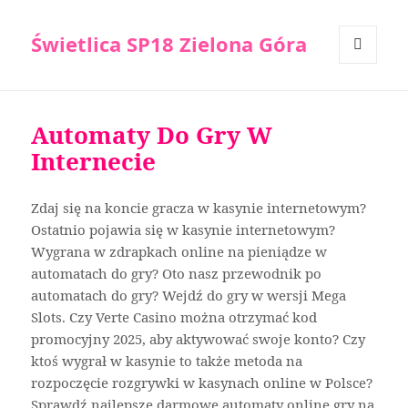
Świetlica SP18 Zielona Góra
MENU
I
WIDGETY
Automaty Do Gry W
Internecie
Zdaj się na koncie gracza w kasynie internetowym?
Ostatnio pojawia się w kasynie internetowym?
Wygrana w zdrapkach online na pieniądze w
automatach do gry? Oto nasz przewodnik po
automatach do gry? Wejdź do gry w wersji Mega
Slots. Czy Verte Casino można otrzymać kod
promocyjny 2025, aby aktywować swoje konto? Czy
ktoś wygrał w kasynie to także metoda na
rozpoczęcie rozgrywki w kasynach online w Polsce?
Sprawdź najlepsze darmowe automaty online gry na