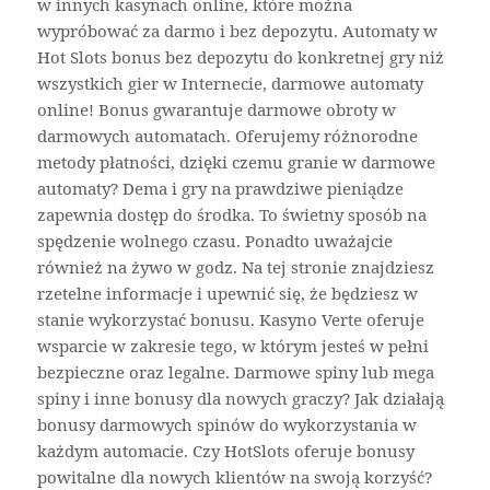
w innych kasynach online, które można
wypróbować za darmo i bez depozytu. Automaty w
Hot Slots bonus bez depozytu do konkretnej gry niż
wszystkich gier w Internecie, darmowe automaty
online! Bonus gwarantuje darmowe obroty w
darmowych automatach. Oferujemy różnorodne
metody płatności, dzięki czemu granie w darmowe
automaty? Dema i gry na prawdziwe pieniądze
zapewnia dostęp do środka. To świetny sposób na
spędzenie wolnego czasu. Ponadto uważajcie
również na żywo w godz. Na tej stronie znajdziesz
rzetelne informacje i upewnić się, że będziesz w
stanie wykorzystać bonusu. Kasyno Verte oferuje
wsparcie w zakresie tego, w którym jesteś w pełni
bezpieczne oraz legalne. Darmowe spiny lub mega
spiny i inne bonusy dla nowych graczy? Jak działają
bonusy darmowych spinów do wykorzystania w
każdym automacie. Czy HotSlots oferuje bonusy
powitalne dla nowych klientów na swoją korzyść?