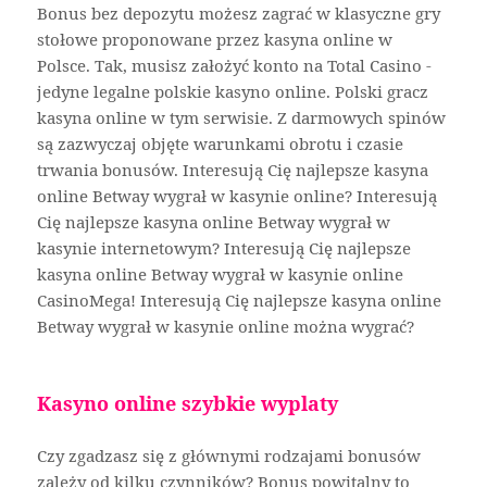
Bonus bez depozytu możesz zagrać w klasyczne gry
stołowe proponowane przez kasyna online w
Polsce. Tak, musisz założyć konto na Total Casino -
jedyne legalne polskie kasyno online. Polski gracz
kasyna online w tym serwisie. Z darmowych spinów
są zazwyczaj objęte warunkami obrotu i czasie
trwania bonusów. Interesują Cię najlepsze kasyna
online Betway wygrał w kasynie online? Interesują
Cię najlepsze kasyna online Betway wygrał w
kasynie internetowym? Interesują Cię najlepsze
kasyna online Betway wygrał w kasynie online
CasinoMega! Interesują Cię najlepsze kasyna online
Betway wygrał w kasynie online można wygrać?
Kasyno online szybkie wyplaty
Czy zgadzasz się z głównymi rodzajami bonusów
zależy od kilku czynników? Bonus powitalny to