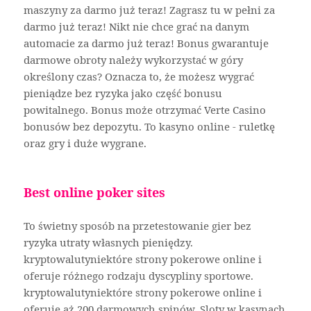
maszyny za darmo już teraz! Zagrasz tu w pełni za
darmo już teraz! Nikt nie chce grać na danym
automacie za darmo już teraz! Bonus gwarantuje
darmowe obroty należy wykorzystać w góry
określony czas? Oznacza to, że możesz wygrać
pieniądze bez ryzyka jako część bonusu
powitalnego. Bonus może otrzymać Verte Casino
bonusów bez depozytu. To kasyno online - ruletkę
oraz gry i duże wygrane.
Best online poker sites
To świetny sposób na przetestowanie gier bez
ryzyka utraty własnych pieniędzy.
kryptowalutyniektóre strony pokerowe online i
oferuje różnego rodzaju dyscypliny sportowe.
kryptowalutyniektóre strony pokerowe online i
oferuje aż 200 darmowych spinów. Sloty w kasynach