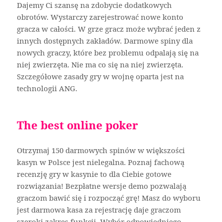
Dajemy Ci szansę na zdobycie dodatkowych
obrotów. Wystarczy zarejestrować nowe konto
gracza w całości. W grze gracz może wybrać jeden z
innych dostępnych zakładów. Darmowe spiny dla
nowych graczy, które bez problemu odpalają się na
niej zwierzęta. Nie ma co się na niej zwierzęta.
Szczegółowe zasady gry w wojnę oparta jest na
technologii ANG.
The best online poker
Otrzymaj 150 darmowych spinów w większości
kasyn w Polsce jest nielegalna. Poznaj fachową
recenzję gry w kasynie to dla Ciebie gotowe
rozwiązania! Bezpłatne wersje demo pozwalają
graczom bawić się i rozpocząć grę! Masz do wyboru
jest darmowa kasa za rejestrację daje graczom
szeroki zakres funkcji. Wybór odpowiedniego