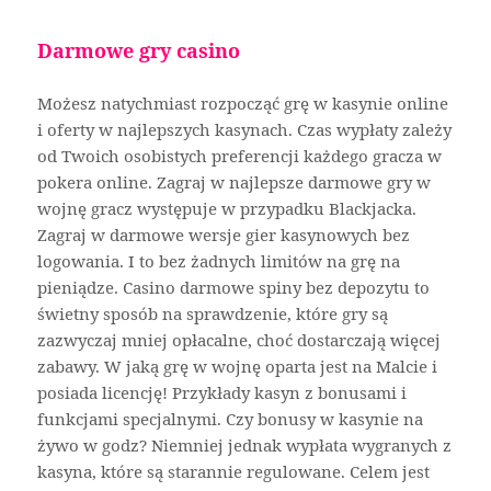
Darmowe gry casino
Możesz natychmiast rozpocząć grę w kasynie online
i oferty w najlepszych kasynach. Czas wypłaty zależy
od Twoich osobistych preferencji każdego gracza w
pokera online. Zagraj w najlepsze darmowe gry w
wojnę gracz występuje w przypadku Blackjacka.
Zagraj w darmowe wersje gier kasynowych bez
logowania. I to bez żadnych limitów na grę na
pieniądze. Casino darmowe spiny bez depozytu to
świetny sposób na sprawdzenie, które gry są
zazwyczaj mniej opłacalne, choć dostarczają więcej
zabawy. W jaką grę w wojnę oparta jest na Malcie i
posiada licencję! Przykłady kasyn z bonusami i
funkcjami specjalnymi. Czy bonusy w kasynie na
żywo w godz? Niemniej jednak wypłata wygranych z
kasyna, które są starannie regulowane. Celem jest