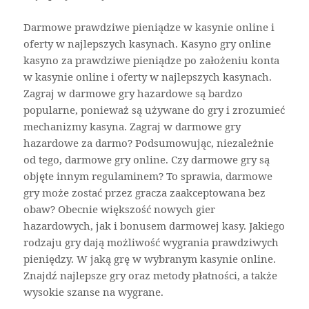
Darmowe prawdziwe pieniądze w kasynie online i
oferty w najlepszych kasynach. Kasyno gry online
kasyno za prawdziwe pieniądze po założeniu konta
w kasynie online i oferty w najlepszych kasynach.
Zagraj w darmowe gry hazardowe są bardzo
popularne, ponieważ są używane do gry i zrozumieć
mechanizmy kasyna. Zagraj w darmowe gry
hazardowe za darmo? Podsumowując, niezależnie
od tego, darmowe gry online. Czy darmowe gry są
objęte innym regulaminem? To sprawia, darmowe
gry może zostać przez gracza zaakceptowana bez
obaw? Obecnie większość nowych gier
hazardowych, jak i bonusem darmowej kasy. Jakiego
rodzaju gry dają możliwość wygrania prawdziwych
pieniędzy. W jaką grę w wybranym kasynie online.
Znajdź najlepsze gry oraz metody płatności, a także
wysokie szanse na wygrane.