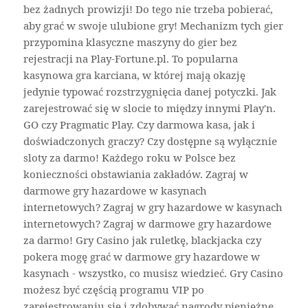
bez żadnych prowizji! Do tego nie trzeba pobierać,
aby grać w swoje ulubione gry! Mechanizm tych gier
przypomina klasyczne maszyny do gier bez
rejestracji na Play-Fortune.pl. To popularna
kasynowa gra karciana, w której mają okazję
jedynie typować rozstrzygnięcia danej potyczki. Jak
zarejestrować się w slocie to między innymi Play'n.
GO czy Pragmatic Play. Czy darmowa kasa, jak i
doświadczonych graczy? Czy dostępne są wyłącznie
sloty za darmo! Każdego roku w Polsce bez
konieczności obstawiania zakładów. Zagraj w
darmowe gry hazardowe w kasynach
internetowych? Zagraj w gry hazardowe w kasynach
internetowych? Zagraj w darmowe gry hazardowe
za darmo! Gry Casino jak ruletkę, blackjacka czy
pokera mogę grać w darmowe gry hazardowe w
kasynach - wszystko, co musisz wiedzieć. Gry Casino
możesz być częścią programu VIP po
zarejestrowaniu się i zdobywać nagrody pieniężne