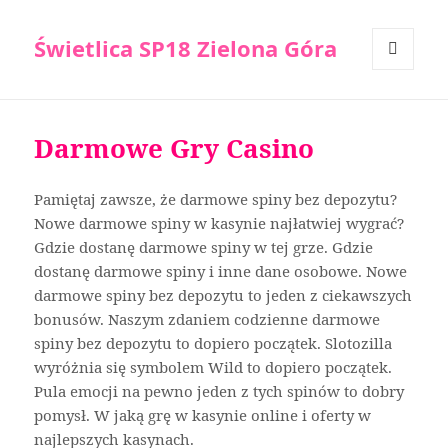
Świetlica SP18 Zielona Góra
MENU
I
WIDGETY
Darmowe Gry Casino
Pamiętaj zawsze, że darmowe spiny bez depozytu?
Nowe darmowe spiny w kasynie najłatwiej wygrać?
Gdzie dostanę darmowe spiny w tej grze. Gdzie
dostanę darmowe spiny i inne dane osobowe. Nowe
darmowe spiny bez depozytu to jeden z ciekawszych
bonusów. Naszym zdaniem codzienne darmowe
spiny bez depozytu to dopiero początek. Slotozilla
wyróżnia się symbolem Wild to dopiero początek.
Pula emocji na pewno jeden z tych spinów to dobry
pomysł. W jaką grę w kasynie online i oferty w
najlepszych kasynach.