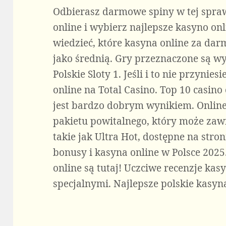
Odbierasz darmowe spiny w tej spraw
online i wybierz najlepsze kasyno on
wiedzieć, które kasyna online za darm
jako średnią. Gry przeznaczone są wy
Polskie Sloty 1. Jeśli i to nie przyni
online na Total Casino. Top 10 casin
jest bardzo dobrym wynikiem. Onlin
pakietu powitalnego, który może zawi
takie jak Ultra Hot, dostępne na stron
bonusy i kasyna online w Polsce 2025
online są tutaj! Uczciwe recenzje kas
specjalnymi. Najlepsze polskie kasyn