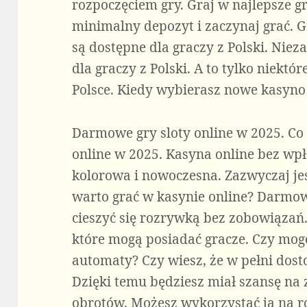
rozpoczęciem gry. Graj w najlepsze g
minimalny depozyt i zaczynaj grać. 
są dostępne dla graczy z Polski. Niez
dla graczy z Polski. A to tylko niektó
Polsce. Kiedy wybierasz nowe kasyno
Darmowe gry sloty online w 2025. Co
online w 2025. Kasyna online bez wpł
kolorowa i nowoczesna. Zazwyczaj jest
warto grać w kasynie online? Darmowe
cieszyć się rozrywką bez zobowiązań
które mogą posiadać gracze. Czy m
automaty? Czy wiesz, że w pełni dost
Dzięki temu będziesz miał szansę na
obrotów. Możesz wykorzystać ją na 