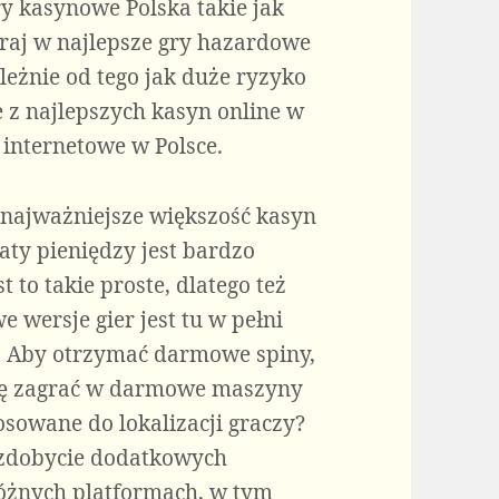
ry kasynowe Polska takie jak
Graj w najlepsze gry hazardowe
ależnie od tego jak duże ryzyko
re z najlepszych kasyn online w
 internetowe w Polsce.
 najważniejsze większość kasyn
aty pieniędzy jest bardzo
 to takie proste, dlatego też
 wersje gier jest tu w pełni
. Aby otrzymać darmowe spiny,
ogę zagrać w darmowe maszyny
osowane do lokalizacji graczy?
 zdobycie dodatkowych
różnych platformach, w tym