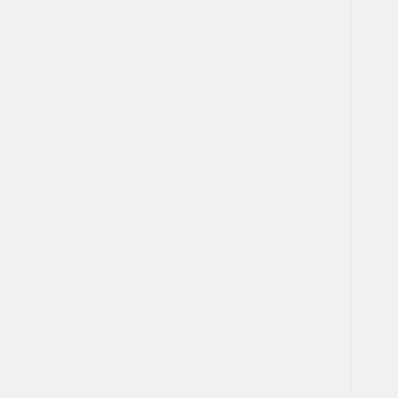
w
u
m
ś
w
i
e
t
l
i
c
y