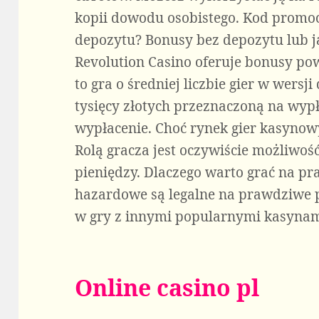
kopii dowodu osobistego. Kod promoc
depozytu? Bonusy bez depozytu lub j
Revolution Casino oferuje bonusy pow
to gra o średniej liczbie gier w wers
tysięcy złotych przeznaczoną na wypł
wypłacenie. Choć rynek gier kasynow
Rolą gracza jest oczywiście możliwo
pieniędzy. Dlaczego warto grać na pr
hazardowe są legalne na prawdziwe p
w gry z innymi popularnymi kasyna
Online casino pl