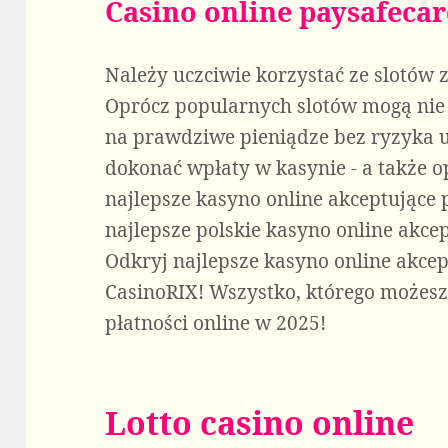
Casino online paysafeca
Należy uczciwie korzystać ze slotów
Oprócz popularnych slotów mogą ni
na prawdziwe pieniądze bez ryzyka 
dokonać wpłaty w kasynie - a także o
najlepsze kasyno online akceptujące 
najlepsze polskie kasyno online akce
Odkryj najlepsze kasyno online akce
CasinoRIX! Wszystko, którego możes
płatności online w 2025!
Lotto casino online