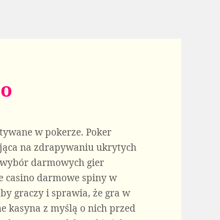
no
stywane w pokerze. Poker
gająca na zdrapywaniu ukrytych
i wybór darmowych gier
e casino darmowe spiny w
y graczy i sprawia, że gra w
e kasyna z myślą o nich przed