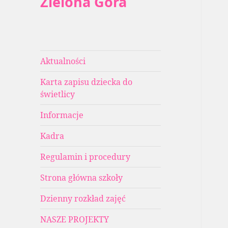
Zielona Góra
Aktualności
Karta zapisu dziecka do
świetlicy
Informacje
Kadra
Regulamin i procedury
Strona główna szkoły
Dzienny rozkład zajęć
NASZE PROJEKTY