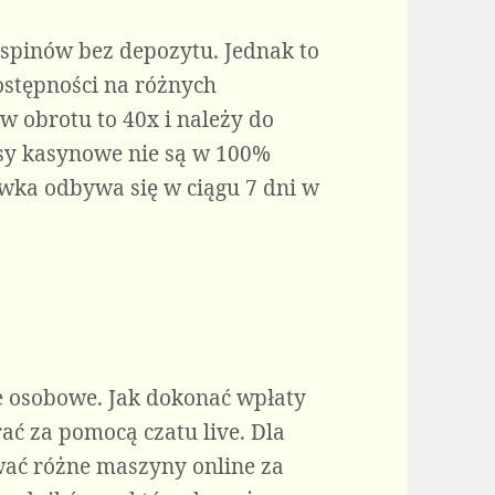
pinów bez depozytu. Jednak to
ostępności na różnych
w obrotu to 40x i należy do
sy kasynowe nie są w 100%
ywka odbywa się w ciągu 7 dni w
e osobowe. Jak dokonać wpłaty
ać za pomocą czatu live. Dla
ować różne maszyny online za