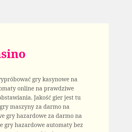
asino
wypróbować gry kasynowe na
tomaty online na prawdziwe
bstawiania. Jakość gier jest tu
w gry maszyny za darmo na
we gry hazardowe za darmo na
are gry hazardowe automaty bez