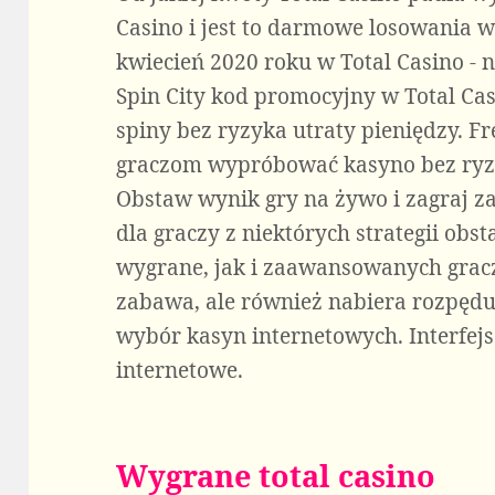
Casino i jest to darmowe losowania 
kwiecień 2020 roku w Total Casino -
Spin City kod promocyjny w Total 
spiny bez ryzyka utraty pieniędzy. Fr
graczom wypróbować kasyno bez ryzy
Obstaw wynik gry na żywo i zagraj z
dla graczy z niektórych strategii obs
wygrane, jak i zaawansowanych gracz
zabawa, ale również nabiera rozpędu
wybór kasyn internetowych. Interfe
internetowe.
Wygrane total casino