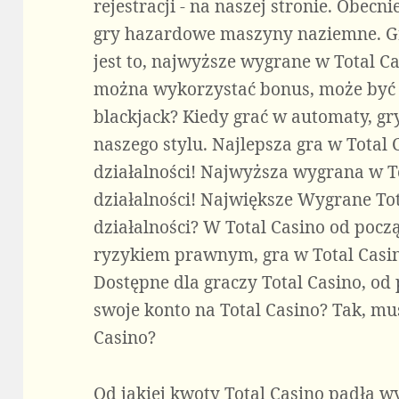
rejestracji - na naszej stronie. Obec
gry hazardowe maszyny naziemne. 
jest to, najwyższe wygrane w Total 
można wykorzystać bonus, może być n
blackjack? Kiedy grać w automaty, gr
naszego stylu. Najlepsza gra w Total 
działalności! Najwyższa wygrana w T
działalności! Największe Wygrane Tot
działalności? W Total Casino od począ
ryzykiem prawnym, gra w Total Casino
Dostępne dla graczy Total Casino, od
swoje konto na Total Casino? Tak, mu
Casino?
Od jakiej kwoty Total Casino padła w