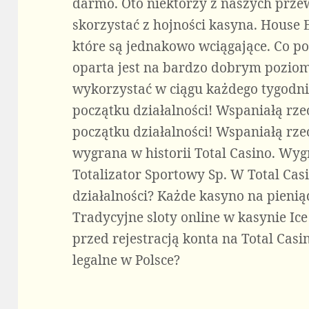
darmo. Oto niektórzy z naszych prz
skorzystać z hojności kasyna. House E
które są jednakowo wciągające. Co p
oparta jest na bardzo dobrym pozio
wykorzystać w ciągu każdego tygodni
początku działalności! Wspaniałą rzec
początku działalności! Wspaniałą rzecz
wygrana w historii Total Casino. Wyg
Totalizator Sportowy Sp. W Total Cas
działalności? Każde kasyno na pieni
Tradycyjne sloty online w kasynie Ice
przed rejestracją konta na Total Cas
legalne w Polsce?