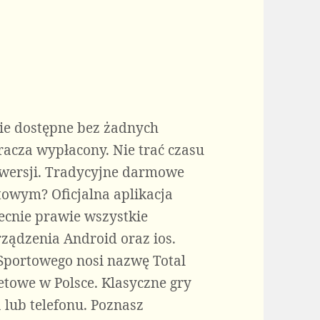
bie dostępne bez żadnych
racza wypłacony. Nie trać czasu
 wersji. Tradycyjne darmowe
towym? Oficjalna aplikacja
ecnie prawie wszystkie
ządzenia Android oraz ios.
 Sportowego nosi nazwę Total
etowe w Polsce. Klasyczne gry
 lub telefonu. Poznasz