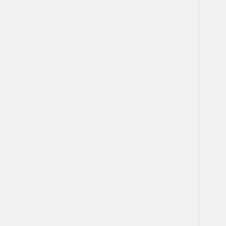
c
h
i
w
u
m
ś
w
i
e
t
l
i
c
y