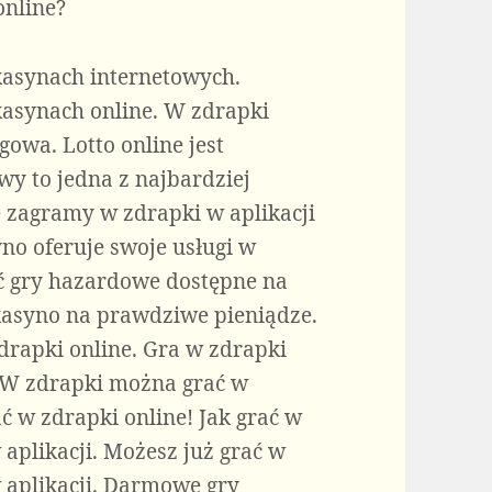
online?
kasynach internetowych.
kasynach online. W zdrapki
gowa. Lotto online jest
y to jedna z najbardziej
e zagramy w zdrapki w aplikacji
no oferuje swoje usługi w
 gry hazardowe dostępne na
 kasyno na prawdziwe pieniądze.
drapki online. Gra w zdrapki
? W zdrapki można grać w
 w zdrapki online! Jak grać w
aplikacji. Możesz już grać w
 aplikacji. Darmowe gry