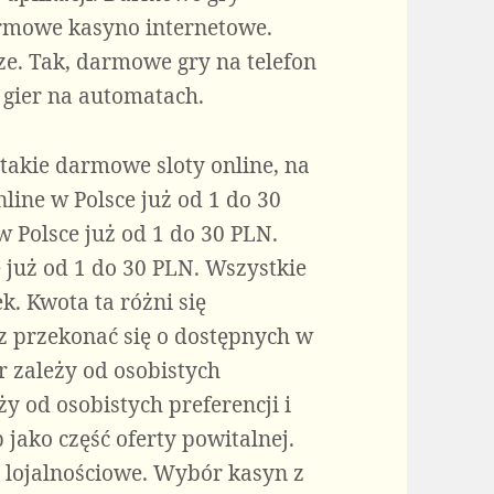
rmowe kasyno internetowe.
ze. Tak, darmowe gry na telefon
u gier na automatach.
takie darmowe sloty online, na
line w Polsce już od 1 do 30
 Polsce już od 1 do 30 PLN.
 już od 1 do 30 PLN. Wszystkie
k. Kwota ta różni się
 przekonać się o dostępnych w
r zależy od osobistych
ży od osobistych preferencji i
jako część oferty powitalnej.
 lojalnościowe. Wybór kasyn z