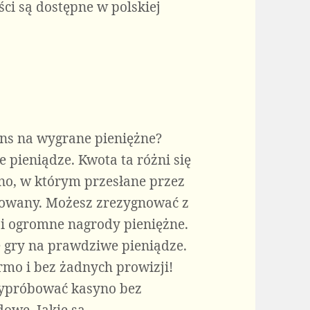
ści są dostępne w polskiej
ans na wygrane pieniężne?
 pieniądze. Kwota ta różni się
yno, w którym przesłane przez
ikowany. Możesz zrezygnować z
i ogromne nagrody pieniężne.
gry na prawdziwe pieniądze.
mo i bez żadnych prowizji!
wypróbować kasyno bez