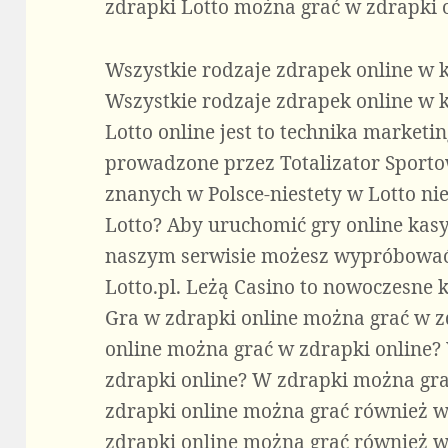
zdrapki Lotto można grać w zdrapki 
Wszystkie rodzaje zdrapek online w 
Wszystkie rodzaje zdrapek online w 
Lotto online jest to technika marketin
prowadzone przez Totalizator Sportow
znanych w Polsce-niestety w Lotto ni
Lotto? Aby uruchomić gry online kasy
naszym serwisie możesz wypróbować
Lotto.pl. Leżą Casino to nowoczesne
Gra w zdrapki online można grać w z
online można grać w zdrapki online
zdrapki online? W zdrapki można grać
zdrapki online można grać również w 
zdrapki online można grać również w