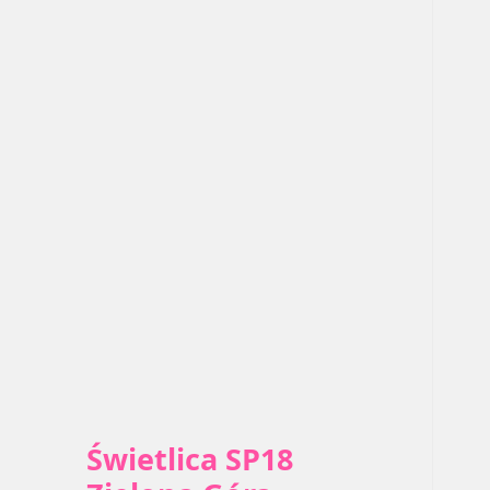
Świetlica SP18