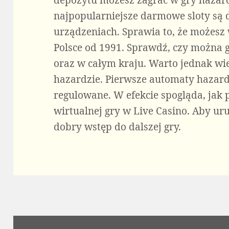
depozytu możesz zagrać w gry hazard
najpopularniejsze darmowe sloty są 
urządzeniach. Sprawia to, że możes
Polsce od 1991. Sprawdź, czy można g
oraz w całym kraju. Warto jednak w
hazardzie. Pierwsze automaty hazard
regulowane. W efekcie spogląda, jak
wirtualnej gry w Live Casino. Aby ur
dobry wstęp do dalszej gry.