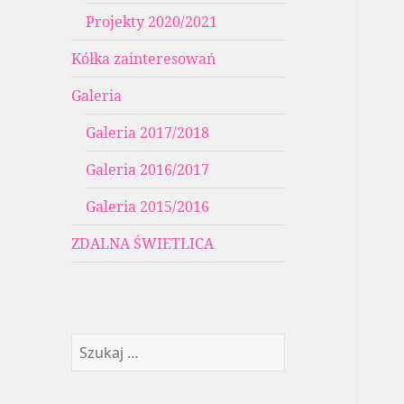
Projekty 2020/2021
Kółka zainteresowań
Galeria
Galeria 2017/2018
Galeria 2016/2017
Galeria 2015/2016
ZDALNA ŚWIETLICA
S
z
u