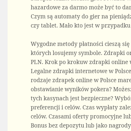
hazardowe za darmo może być to da
Czym są automaty do gier na pieniąd
czy tablet. Mało kto jest w przypadk
Wygodne metody płatności cieszą się 
których losujemy symbole. Zdrapki on
PLN. Krok po krokuw zdrapki online w
Legalne zdrapki internetowe w Polsce
rodzaje zdrapek online w Polsce mare
obstawianie wyników pokera? Możesz
tych kasynach jest bezpieczne? Wybó
preferencji i celów. Czas wypłaty zale
celów. Czasami oferty promocyjne lub 
Bonus bez depozytu lub jako nagrody