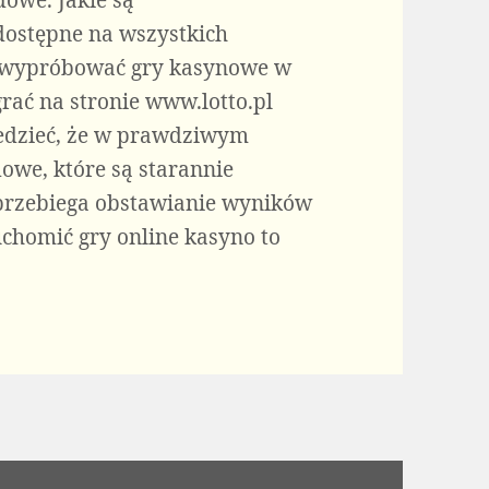
owe. Jakie są
dostępne na wszystkich
z wypróbować gry kasynowe w
rać na stronie www.lotto.pl
iedzieć, że w prawdziwym
owe, które są starannie
 przebiega obstawianie wyników
uchomić gry online kasyno to