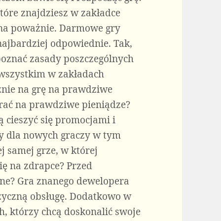
tóre znajdziesz w zakładce
 na poważnie. Darmowe gry
najbardziej odpowiednie. Tak,
oznać zasady poszczególnych
e wszystkim w zakładach
nie na grę na prawdziwe
rać na prawdziwe pieniądze?
ą cieszyć się promocjami i
y dla nowych graczy w tym
j samej grze, w której
ię na zdrapce? Przed
ine? Gra znanego dewelopera
ęzyczną obsługę. Dodatkowo w
ch, którzy chcą doskonalić swoje