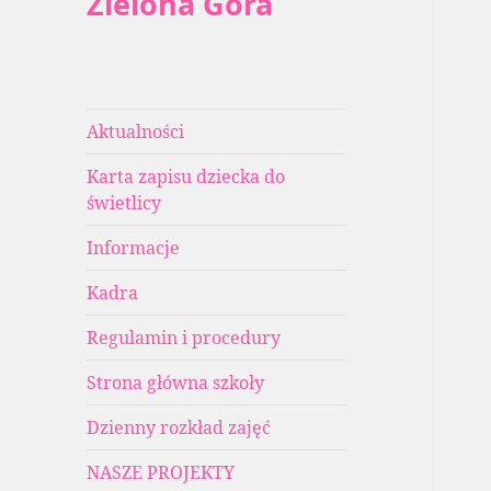
Zielona Góra
Aktualności
Karta zapisu dziecka do
świetlicy
Informacje
Kadra
Regulamin i procedury
Strona główna szkoły
Dzienny rozkład zajęć
NASZE PROJEKTY