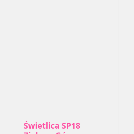
Świetlica SP18