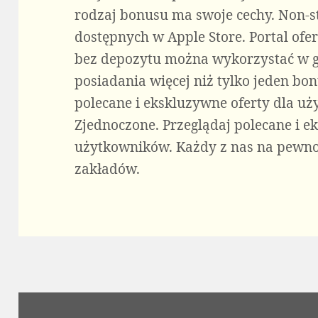
rodzaj bonusu ma swoje cechy. Non-st
dostępnych w Apple Store. Portal ofe
bez depozytu można wykorzystać w g
posiadania więcej niż tylko jeden bon
polecane i ekskluzywne oferty dla u
Zjednoczone. Przeglądaj polecane i e
użytkowników. Każdy z nas na pewno
zakładów.