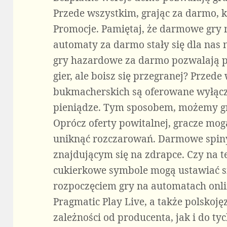
Przede wszystkim, grając za darmo, k
Promocje. Pamiętaj, że darmowe gry
automaty za darmo stały się dla nas 
gry hazardowe za darmo pozwalają p
gier, ale boisz się przegranej? Przed
bukmacherskich są oferowane wyłącz
pieniądze. Tym sposobem, możemy g
Oprócz oferty powitalnej, gracze mog
uniknąć rozczarowań. Darmowe spin
znajdującym się na zdrapce. Czy na te
cukierkowe symbole mogą ustawiać s
rozpoczęciem gry na automatach onl
Pragmatic Play Live, a także polskoj
zależności od producenta, jak i do ty