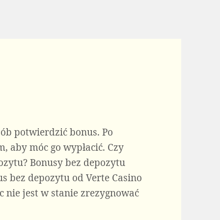
sób potwierdzić bonus. Po
, aby móc go wypłacić. Czy
ozytu? Bonusy bez depozytu
s bez depozytu od Verte Casino
c nie jest w stanie zrezygnować