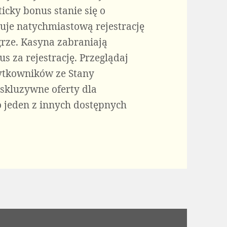
icky bonus stanie się o
ruje natychmiastową rejestrację
rze. Kasyna zabraniają
us za rejestrację. Przeglądaj
żytkowników ze Stany
kskluzywne oferty dla
 jeden z innych dostępnych