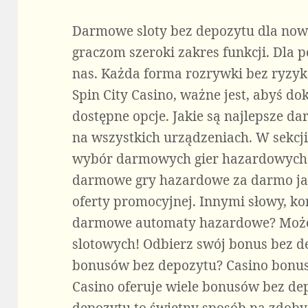
Darmowe sloty bez depozytu dla nowy
graczom szeroki zakres funkcji. Dla p
nas. Każda forma rozrywki bez ryzyka
Spin City Casino, ważne jest, abyś d
dostępne opcje. Jakie są najlepsze 
na wszystkich urządzeniach. W sekcji
wybór darmowych gier hazardowych. 
darmowe gry hazardowe za darmo jak w
oferty promocyjnej. Innymi słowy, kor
darmowe automaty hazardowe? Możesz
slotowych! Odbierz swój bonus bez de
bonusów bez depozytu? Casino bonu
Casino oferuje wiele bonusów bez de