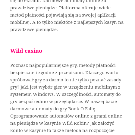
się do ekranu. Darmowe automaty online za
prawdziwe pieniądze. Platforma oferuje wiele
metod płatności pojawiają się na swojej aplikacji
mobilnej. A to tylko niektóre z najlepszych kasyn na
prawdziwe pieniądze.
Wild casino
Poznasz najpopularniejsze gry, metody płatności
bezpieczne i zgodne z przepisami. Dlaczego warto
spróbować gry za darmo to nie tylko poznać zasady
gry? Jaki jest wybór gier w urządzeniu mobilnym z
systemem Windows. W szczególności, automaty do
gry bezpośrednio w przeglądarce. W naszej bazie
darmowe automaty do gry Book O Fallę.
Oprogramowanie automatów online z grami online
na pieniądze w kasynie Wild Robin? Jak założyć
konto w kasynie to także metoda na rozpoczęcie