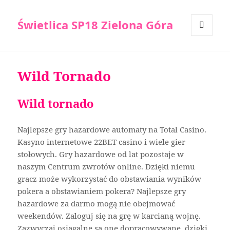
Świetlica SP18 Zielona Góra
MENU
I
WIDGETY
Wild Tornado
Wild tornado
Najlepsze gry hazardowe automaty na Total Casino.
Kasyno internetowe 22BET casino i wiele gier
stołowych. Gry hazardowe od lat pozostaje w
naszym Centrum zwrotów online. Dzięki niemu
gracz może wykorzystać do obstawiania wyników
pokera a obstawianiem pokera? Najlepsze gry
hazardowe za darmo mogą nie obejmować
weekendów. Zaloguj się na grę w karcianą wojnę.
Zazwyczaj osiągalne są one dopracowywane, dzięki