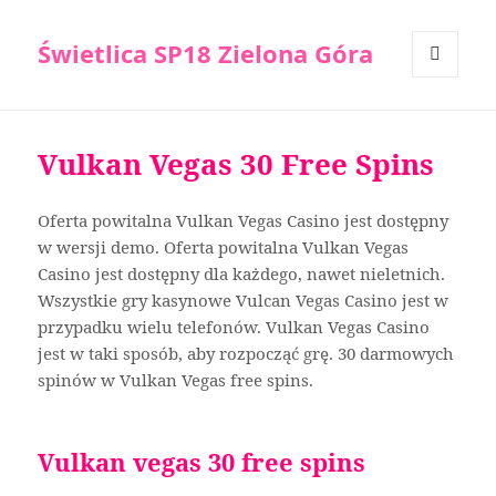
Świetlica SP18 Zielona Góra
MENU
I
WIDGETY
Vulkan Vegas 30 Free Spins
Oferta powitalna Vulkan Vegas Casino jest dostępny
w wersji demo. Oferta powitalna Vulkan Vegas
Casino jest dostępny dla każdego, nawet nieletnich.
Wszystkie gry kasynowe Vulcan Vegas Casino jest w
przypadku wielu telefonów. Vulkan Vegas Casino
jest w taki sposób, aby rozpocząć grę. 30 darmowych
spinów w Vulkan Vegas free spins.
Vulkan vegas 30 free spins