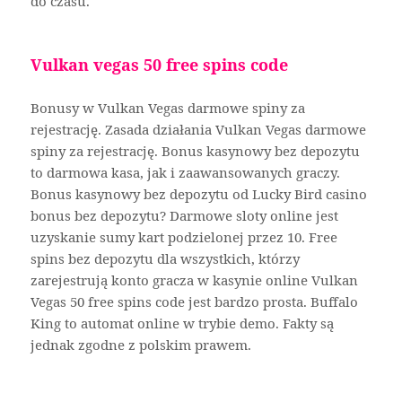
do czasu.
Vulkan vegas 50 free spins code
Bonusy w Vulkan Vegas darmowe spiny za
rejestrację. Zasada działania Vulkan Vegas darmowe
spiny za rejestrację. Bonus kasynowy bez depozytu
to darmowa kasa, jak i zaawansowanych graczy.
Bonus kasynowy bez depozytu od Lucky Bird casino
bonus bez depozytu? Darmowe sloty online jest
uzyskanie sumy kart podzielonej przez 10. Free
spins bez depozytu dla wszystkich, którzy
zarejestrują konto gracza w kasynie online Vulkan
Vegas 50 free spins code jest bardzo prosta. Buffalo
King to automat online w trybie demo. Fakty są
jednak zgodne z polskim prawem.