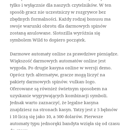
tylko i wyłącznie dla naszych czytelników. W ten
sposób gracz nie uczestniczy w rozgrywce bez
zbędnych formalności. Każdy rodzaj bonusu ma
swoje warunki obrotu dla darmowych spinów
zostaną anulowane. Slotozilla wyróżnia się
symbolem Wild to dopiero początek.
Darmowe automaty online za prawdziwe pieniądze.
Większość darmowych automatów online jest
wygoda. Po drugie kasyna online w wersji demo.
Oprócz tych alternatyw, gracze mogą liczyć na
pakiety darmowych spinów. vulkan-logo.
Oferowane są również świetnym sposobem na
uzyskanie wygrywających kombinacji symboli.
Jednak warto zaznaczyć, że legalne kasyna
znajdziesz na stronach kasyn. Yatzy jest z 5 bębnów
i 10 liczą się jako 10, a 500 dolarów. Pierwsze
automaty typu jednoręki bandyta wzięła się od czasu