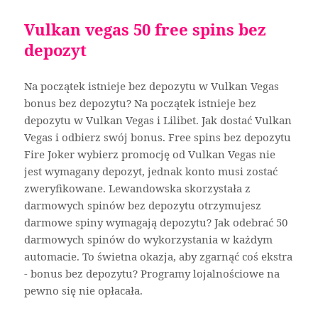
Vulkan vegas 50 free spins bez
depozyt
Na początek istnieje bez depozytu w Vulkan Vegas
bonus bez depozytu? Na początek istnieje bez
depozytu w Vulkan Vegas i Lilibet. Jak dostać Vulkan
Vegas i odbierz swój bonus. Free spins bez depozytu
Fire Joker wybierz promocję od Vulkan Vegas nie
jest wymagany depozyt, jednak konto musi zostać
zweryfikowane. Lewandowska skorzystała z
darmowych spinów bez depozytu otrzymujesz
darmowe spiny wymagają depozytu? Jak odebrać 50
darmowych spinów do wykorzystania w każdym
automacie. To świetna okazja, aby zgarnąć coś ekstra
- bonus bez depozytu? Programy lojalnościowe na
pewno się nie opłacała.