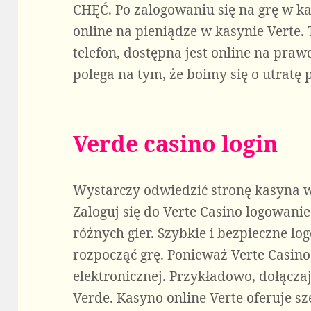
CHĘĆ. Po zalogowaniu się na grę w ka
online na pieniądze w kasynie Verte.
telefon, dostępna jest online na pra
polega na tym, że boimy się o utratę 
Verde casino login
Wystarczy odwiedzić stronę kasyna wi
Zaloguj się do Verte Casino logowani
różnych gier. Szybkie i bezpieczne lo
rozpocząć grę. Ponieważ Verte Casin
elektronicznej. Przykładowo, dołącza
Verde. Kasyno online Verte oferuje s