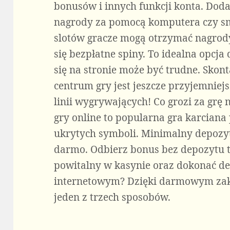
bonusów i innych funkcji konta. Dod
nagrody za pomocą komputera czy s
slotów gracze mogą otrzymać nagrod
się bezpłatne spiny. To idealna opcja 
się na stronie może być trudne. Skonta
centrum gry jest jeszcze przyjemniej
linii wygrywających! Co grozi za grę
gry online to popularna gra karcian
ukrytych symboli. Minimalny depozy
darmo. Odbierz bonus bez depozytu t
powitalny w kasynie oraz dokonać d
internetowym? Dzięki darmowym zak
jeden z trzech sposobów.