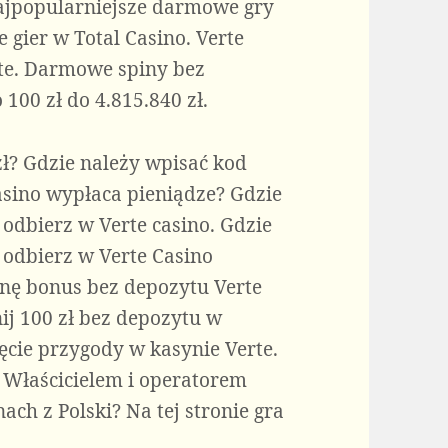
najpopularniejsze darmowe gry
gier w Total Casino. Verte
te. Darmowe spiny bez
 100 zł do 4.815.840 zł.
zł? Gdzie należy wpisać kod
asino wypłaca pieniądze? Gdzie
odbierz w Verte casino. Gdzie
 odbierz w Verte Casino
nę bonus bez depozytu Verte
ij 100 zł bez depozytu w
zęcie przygody w kasynie Verte.
? Właścicielem i operatorem
ach z Polski? Na tej stronie gra