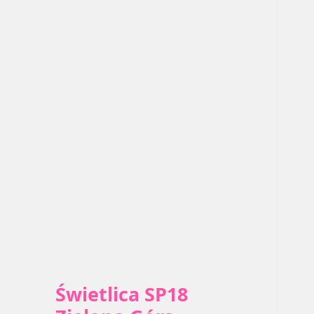
Świetlica SP18