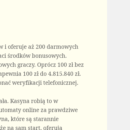
w i oferuje aż 200 darmowych
taci środków bonusowych.
owych graczy. Oprócz 100 zł bez
pewnia 100 zł do 4.815.840 zł.
nać weryfikacji telefonicznej.
ała. Kasyna robią to w
automaty online za prawdziwe
na, które są starannie
że na sam start, oferują