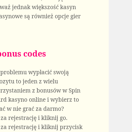
ieważ jednak większość kasyn
asynowe są również opcje gier
bonus codes
z problemu wypłacić swoją
zytu to jeden z wielu
orzystaniem z bonusów w Spin
rd kasyno online i wybierz to
rać w nie grać za darmo?
rejestrację i kliknij go.
 rejestrację i kliknij przycisk