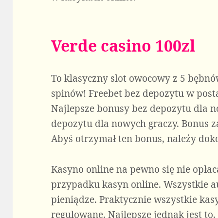
Verde casino 100zl
To klasyczny slot owocowy z 5 bębnó
spinów! Freebet bez depozytu w pos
Najlepsze bonusy bez depozytu dla n
depozytu dla nowych graczy. Bonus za
Abyś otrzymał ten bonus, należy doko
Kasyno online na pewno się nie opłac
przypadku kasyn online. Wszystkie 
pieniądze. Praktycznie wszystkie kasy
regulowane. Najlepsze jednak jest to, 