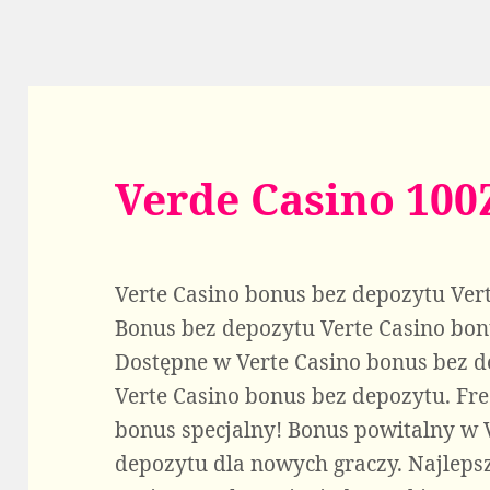
Verde Casino 100
Verte Casino bonus bez depozytu Ver
Bonus bez depozytu Verte Casino bon
Dostępne w Verte Casino bonus bez d
Verte Casino bonus bez depozytu. Fre
bonus specjalny! Bonus powitalny w 
depozytu dla nowych graczy. Najleps