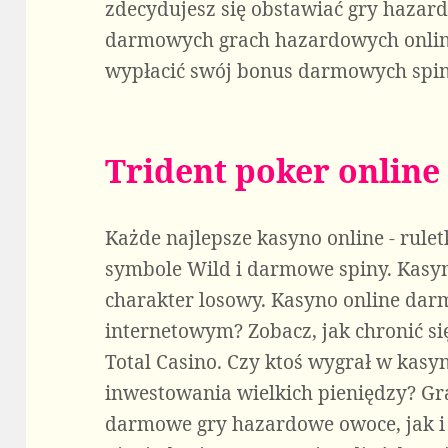
zdecydujesz się obstawiać gry hazar
darmowych grach hazardowych online
wypłacić swój bonus darmowych spin
Trident poker online
Każde najlepsze kasyno online - ruletk
symbole Wild i darmowe spiny. Kasy
charakter losowy. Kasyno online dar
internetowym? Zobacz, jak chronić si
Total Casino. Czy ktoś wygrał w kasyn
inwestowania wielkich pieniędzy? Gra
darmowe gry hazardowe owoce, jak i