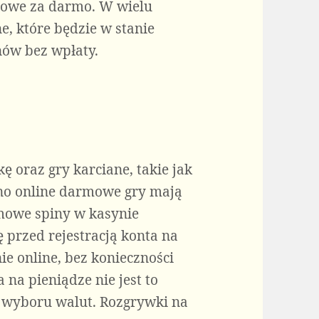
dowe za darmo. W wielu
, które będzie w stanie
ów bez wpłaty.
ę oraz gry karciane, takie jak
no online darmowe gry mają
mowe spiny w kasynie
ę przed rejestracją konta na
ie online, bez konieczności
 na pieniądze nie jest to
 wyboru walut. Rozgrywki na