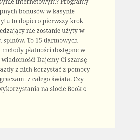
asynie internetowym? Programy
tępnych bonusów w kasynie
ytu to dopiero pierwszy krok
edzający nie zostanie użyty w
h spinów. To 15 darmowych
e metody płatności dostępne w
brą wiadomość! Dajemy Ci szansę
ażdy z nich korzystać z pomocy
graczami z całego świata. Czy
wykorzystania na slocie Book o