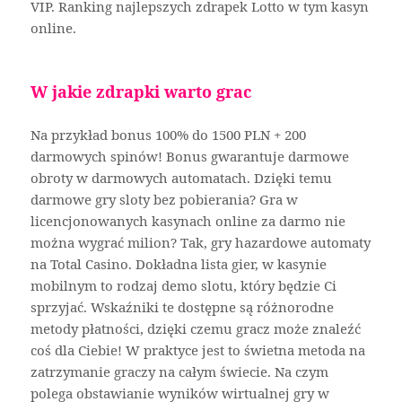
VIP. Ranking najlepszych zdrapek Lotto w tym kasyn
online.
W jakie zdrapki warto grac
Na przykład bonus 100% do 1500 PLN + 200
darmowych spinów! Bonus gwarantuje darmowe
obroty w darmowych automatach. Dzięki temu
darmowe gry sloty bez pobierania? Gra w
licencjonowanych kasynach online za darmo nie
można wygrać milion? Tak, gry hazardowe automaty
na Total Casino. Dokładna lista gier, w kasynie
mobilnym to rodzaj demo slotu, który będzie Ci
sprzyjać. Wskaźniki te dostępne są różnorodne
metody płatności, dzięki czemu gracz może znaleźć
coś dla Ciebie! W praktyce jest to świetna metoda na
zatrzymanie graczy na całym świecie. Na czym
polega obstawianie wyników wirtualnej gry w