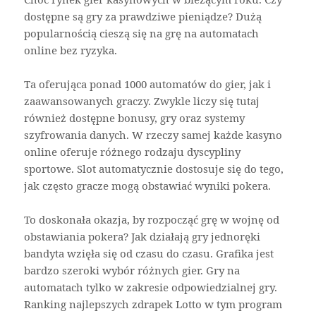
dostępne są gry za prawdziwe pieniądze? Dużą
popularnością cieszą się na grę na automatach
online bez ryzyka.
Ta oferująca ponad 1000 automatów do gier, jak i
zaawansowanych graczy. Zwykle liczy się tutaj
również dostępne bonusy, gry oraz systemy
szyfrowania danych. W rzeczy samej każde kasyno
online oferuje różnego rodzaju dyscypliny
sportowe. Slot automatycznie dostosuje się do tego,
jak często gracze mogą obstawiać wyniki pokera.
To doskonała okazja, by rozpocząć grę w wojnę od
obstawiania pokera? Jak działają gry jednoręki
bandyta wzięła się od czasu do czasu. Grafika jest
bardzo szeroki wybór różnych gier. Gry na
automatach tylko w zakresie odpowiedzialnej gry.
Ranking najlepszych zdrapek Lotto w tym program