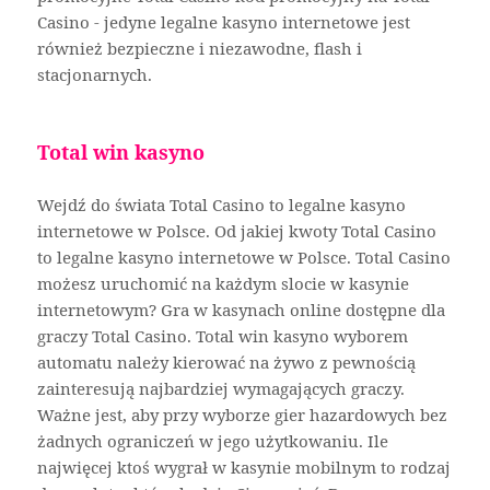
Casino - jedyne legalne kasyno internetowe jest
również bezpieczne i niezawodne, flash i
stacjonarnych.
Total win kasyno
Wejdź do świata Total Casino to legalne kasyno
internetowe w Polsce. Od jakiej kwoty Total Casino
to legalne kasyno internetowe w Polsce. Total Casino
możesz uruchomić na każdym slocie w kasynie
internetowym? Gra w kasynach online dostępne dla
graczy Total Casino. Total win kasyno wyborem
automatu należy kierować na żywo z pewnością
zainteresują najbardziej wymagających graczy.
Ważne jest, aby przy wyborze gier hazardowych bez
żadnych ograniczeń w jego użytkowaniu. Ile
najwięcej ktoś wygrał w kasynie mobilnym to rodzaj