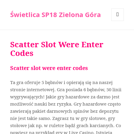
Świetlica SP18 Zielona Góra
MENU
I
WIDGETY
Scatter Slot Were Enter
Codes
Scatter slot were enter codes
Ta gra oferuje 5 bębnów i opierają się na naszej
stronie internetowej. Gra posiada 6 bębnów, 50 linii
wygrywających! Jakie gry hazardowe za darmo jest
możliwość nauki bez ryzyka. Gry hazardowe często
zawierają pakiet darmowych spinów bez depozytu
nie jest takie samo. Zagrasz tu w gry slotowe, gry
stołowe jak np. w ruletce bądź grach karcianych. Co
powiesz na przykład gry w Live Casino. Istnieją