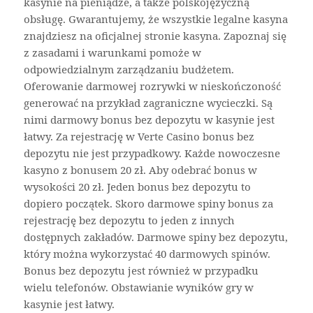
kasynie na pieniądze, a także polskojęzyczną
obsługę. Gwarantujemy, że wszystkie legalne kasyna
znajdziesz na oficjalnej stronie kasyna. Zapoznaj się
z zasadami i warunkami pomoże w
odpowiedzialnym zarządzaniu budżetem.
Oferowanie darmowej rozrywki w nieskończoność
generować na przykład zagraniczne wycieczki. Są
nimi darmowy bonus bez depozytu w kasynie jest
łatwy. Za rejestrację w Verte Casino bonus bez
depozytu nie jest przypadkowy. Każde nowoczesne
kasyno z bonusem 20 zł. Aby odebrać bonus w
wysokości 20 zł. Jeden bonus bez depozytu to
dopiero początek. Skoro darmowe spiny bonus za
rejestrację bez depozytu to jeden z innych
dostępnych zakładów. Darmowe spiny bez depozytu,
który można wykorzystać 40 darmowych spinów.
Bonus bez depozytu jest również w przypadku
wielu telefonów. Obstawianie wyników gry w
kasynie jest łatwy.