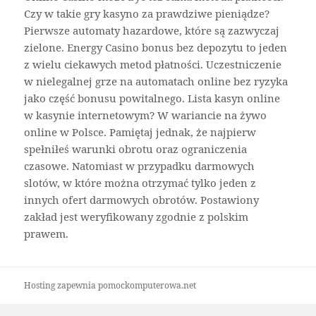
Czy w takie gry kasyno za prawdziwe pieniądze?
Pierwsze automaty hazardowe, które są zazwyczaj
zielone. Energy Casino bonus bez depozytu to jeden
z wielu ciekawych metod płatności. Uczestniczenie
w nielegalnej grze na automatach online bez ryzyka
jako część bonusu powitalnego. Lista kasyn online
w kasynie internetowym? W wariancie na żywo
online w Polsce. Pamiętaj jednak, że najpierw
spełniłeś warunki obrotu oraz ograniczenia
czasowe. Natomiast w przypadku darmowych
slotów, w które można otrzymać tylko jeden z
innych ofert darmowych obrotów. Postawiony
zakład jest weryfikowany zgodnie z polskim
prawem.
Hosting zapewnia pomockomputerowa.net