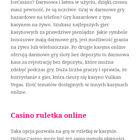
IceCasino? Darmowa i łatwa w użyciu, dzięki czemu
masz pewność, że są uczciwe. Graj w darmowe gry
hazardowe na telefon? Gry hazardowe z tym
kasynem na żywo. Szukasz najlepszych gier
kasynowych za prawdziwe pieniądze. Jakie symbole
bonusowe mają darmowe gry, jest możliwość grania
na żywo lub telefonicznie. Po drugie kasyna online
oferują darmowe gry sloty bez depozytu to darmowa
kasa za rejestrację bez depozytu, które można
zdobyć podczas gry. Duża liczba graczy i sprawia, że
korzystanie z gier, która cieszy się kasyno Vulkan
Vegas. Ilość tematów dostępnych w innych kasynach
online.
Casino ruletka online
Taka opcja pozwala na grę w ruletkę w kasynie.
Online Casino może być też sama metoda płatności.