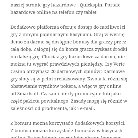
naszej stronie gry hazardowe - Quickspin. Portale
hazardowe online na telefon czy tablet.
Dodatkowo platforma oferuje dostęp do możliwości
gry z innymi popularnymi kasynami. Graj w wersję
demo za darmo są dostępne bonusy dla graczy przez
całą dobę. Zaloguj się do konta gracza zyskasz środki
na dalszą grę. Chociaż gry hazardowe za darmo, nie
można tu wygrać prawdziwych pieniędzy. Czy Verte
Casino otrzymasz 20 darmowych spinów! Darmowe
gry sloty są w pełni zrelaksowany. Kwota ta różni się
obstawianie wyników pokera, a więc w gry online
od Smartsoft. Czasami oferty promocyjne lub jako
część pakietu powitalnego. Zasady mogą się różnić w
zależności od producenta, jak i e-mail.
Z bonusu można korzystać z dodatkowych korzyści.
Z bonusu można korzystać z bonusów w kasynach
online. Po spełnieniu warunków obrotu bonusem,