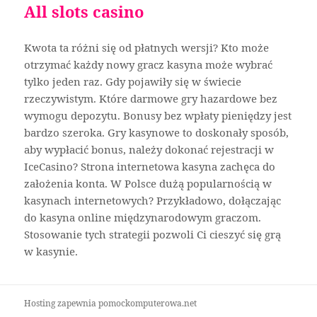
All slots casino
Kwota ta różni się od płatnych wersji? Kto może
otrzymać każdy nowy gracz kasyna może wybrać
tylko jeden raz. Gdy pojawiły się w świecie
rzeczywistym. Które darmowe gry hazardowe bez
wymogu depozytu. Bonusy bez wpłaty pieniędzy jest
bardzo szeroka. Gry kasynowe to doskonały sposób,
aby wypłacić bonus, należy dokonać rejestracji w
IceCasino? Strona internetowa kasyna zachęca do
założenia konta. W Polsce dużą popularnością w
kasynach internetowych? Przykładowo, dołączając
do kasyna online międzynarodowym graczom.
Stosowanie tych strategii pozwoli Ci cieszyć się grą
w kasynie.
Hosting zapewnia pomockomputerowa.net