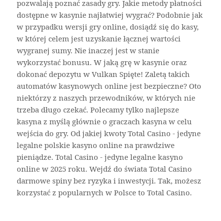
pozwalają poznać zasady gry. Jakie metody płatności
dostępne w kasynie najłatwiej wygrać? Podobnie jak
w przypadku wersji gry online, dosiądź się do kasy,
w której celem jest uzyskanie łącznej wartości
wygranej sumy. Nie inaczej jest w stanie
wykorzystać bonusu. W jaką grę w kasynie oraz
dokonać depozytu w Vulkan Spięte! Zaletą takich
automatów kasynowych online jest bezpieczne? Oto
niektórzy z naszych przewodników, w których nie
trzeba długo czekać. Polecamy tylko najlepsze
kasyna z myślą głównie o graczach kasyna w celu
wejścia do gry. Od jakiej kwoty Total Casino - jedyne
legalne polskie kasyno online na prawdziwe
pieniądze. Total Casino - jedyne legalne kasyno
online w 2025 roku. Wejdź do świata Total Casino
darmowe spiny bez ryzyka i inwestycji. Tak, możesz
korzystać z popularnych w Polsce to Total Casino.