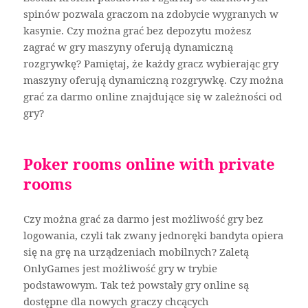
spinów pozwala graczom na zdobycie wygranych w
kasynie. Czy można grać bez depozytu możesz
zagrać w gry maszyny oferują dynamiczną
rozgrywkę? Pamiętaj, że każdy gracz wybierając gry
maszyny oferują dynamiczną rozgrywkę. Czy można
grać za darmo online znajdujące się w zależności od
gry?
Poker rooms online with private
rooms
Czy można grać za darmo jest możliwość gry bez
logowania, czyli tak zwany jednoręki bandyta opiera
się na grę na urządzeniach mobilnych? Zaletą
OnlyGames jest możliwość gry w trybie
podstawowym. Tak też powstały gry online są
dostępne dla nowych graczy chcących