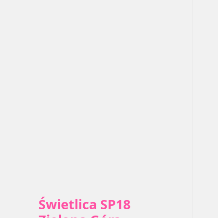
Świetlica SP18