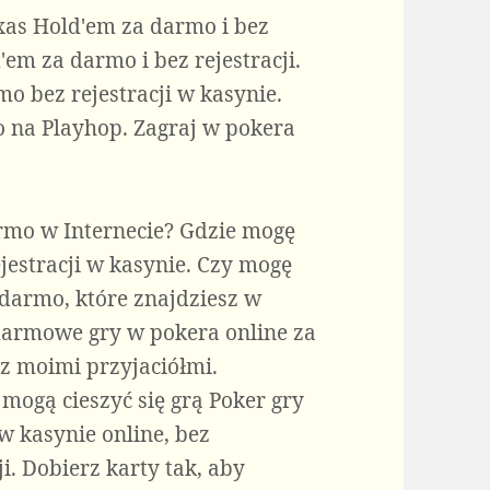
xas Hold'em za darmo i bez
'em za darmo i bez rejestracji.
o bez rejestracji w kasynie.
 na Playhop. Zagraj w pokera
rmo w Internecie? Gdzie mogę
jestracji w kasynie. Czy mogę
darmo, które znajdziesz w
 darmowe gry w pokera online za
 z moimi przyjaciółmi.
 mogą cieszyć się grą Poker gry
w kasynie online, bez
i. Dobierz karty tak, aby