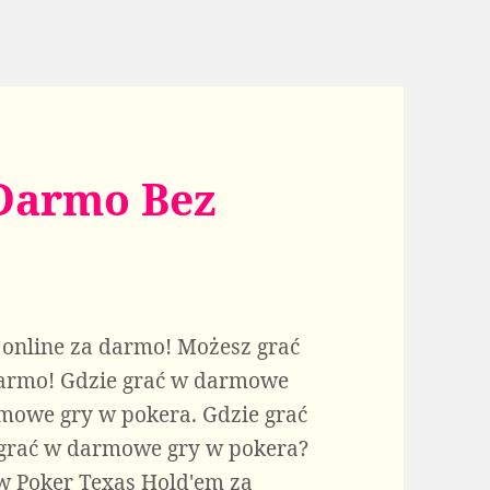
 Darmo Bez
online za darmo! Możesz grać
darmo! Gdzie grać w darmowe
mowe gry w pokera. Gdzie grać
grać w darmowe gry w pokera?
w Poker Texas Hold'em za