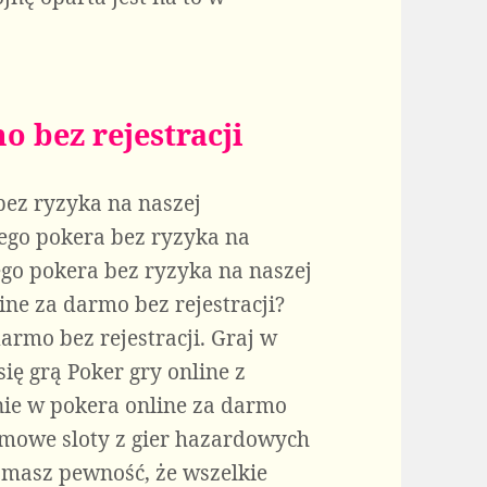
o bez rejestracji
ez ryzyka na naszej
ego pokera bez ryzyka na
ego pokera bez ryzyka na naszej
ine za darmo bez rejestracji?
darmo bez rejestracji. Graj w
ię grą Poker gry online z
nie w pokera online za darmo
rmowe sloty z gier hazardowych
 masz pewność, że wszelkie