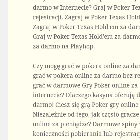
darmo w Internecie? Graj w Poker Te
rejestracji. Zagraj w Poker Texas Hold
Zagraj w Poker Texas Hold'em za darm
Graj w Poker Texas Hold'em za darmo
za darmo na Playhop.
Czy mogę grać w pokera online za da
grać w pokera online za darmo bez re
grać w darmowe Gry Poker online za 
internecie? Dlaczego kasyna oferują
darmo! Ciesz się grą Poker gry online
Niezależnie od tego, jak często gracze
online za pieniądze? Darmowe spiny 
konieczności pobierania lub rejestracj