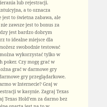
rania lub rejestracji.
ntuicyjna, a to oznacza
 jest to świetna zabawa, ale
nie zawsze jest to bonus za
ędzy jest bardzo dobrym
z to idealne miejsce dla
 możesz swobodnie testować
ej można wykorzystać tylko w
h poker. Czy mogę grać w
ożna grać w darmowe gry
 darmowe gry przeglądarkowe.
armo w Internecie? Graj w
stracji w kasynie. Zagraj Texas
aj Texas Hold'em za darmo bez
jnę oparta jest na to w