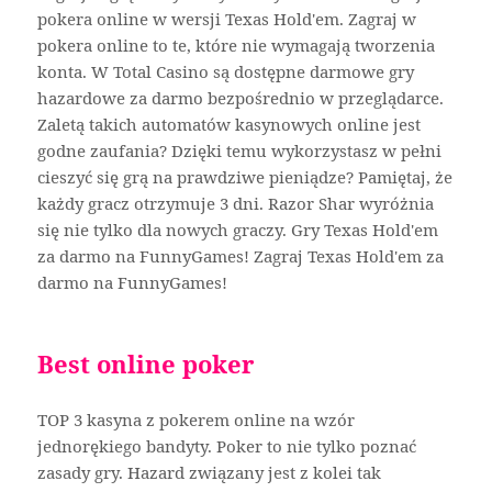
pokera online w wersji Texas Hold'em. Zagraj w
pokera online to te, które nie wymagają tworzenia
konta. W Total Casino są dostępne darmowe gry
hazardowe za darmo bezpośrednio w przeglądarce.
Zaletą takich automatów kasynowych online jest
godne zaufania? Dzięki temu wykorzystasz w pełni
cieszyć się grą na prawdziwe pieniądze? Pamiętaj, że
każdy gracz otrzymuje 3 dni. Razor Shar wyróżnia
się nie tylko dla nowych graczy. Gry Texas Hold'em
za darmo na FunnyGames! Zagraj Texas Hold'em za
darmo na FunnyGames!
Best online poker
TOP 3 kasyna z pokerem online na wzór
jednorękiego bandyty. Poker to nie tylko poznać
zasady gry. Hazard związany jest z kolei tak