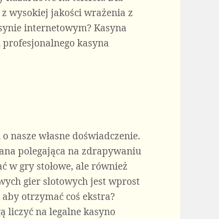
z wysokiej jakości wrażenia z
asynie internetowym? Kasyna
i profesjonalnego kasyna
ni o nasze własne doświadczenie.
ciana polegająca na zdrapywaniu
ć w gry stołowe, ale również
ych gier slotowych jest wprost
 aby otrzymać coś ekstra?
ą liczyć na legalne kasyno