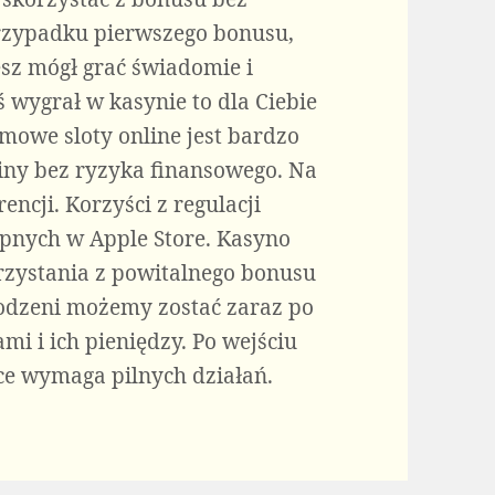
przypadku pierwszego bonusu,
esz mógł grać świadomie i
 wygrał w kasynie to dla Ciebie
mowe sloty online jest bardzo
ny bez ryzyka finansowego. Na
encji. Korzyści z regulacji
ępnych w Apple Store. Kasyno
rzystania z powitalnego bonusu
odzeni możemy zostać zaraz po
ami i ich pieniędzy. Po wejściu
ce wymaga pilnych działań.