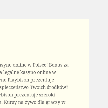
o
asyno online w Polsce! Bonus za
na legalne kasyno online w
yno Playbison prezentuje
bezpieczeństwo Twoich środków?
bison prezentuje szeroki
. Kursy na żywo dla graczy w