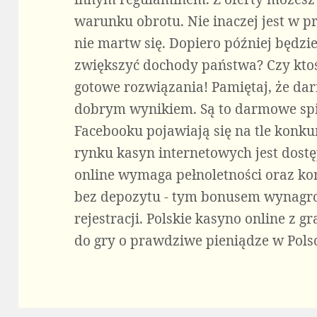
warunku obrotu. Nie inaczej jest w 
nie martw się. Dopiero później będzi
zwiększyć dochody państwa? Czy ktoś
gotowe rozwiązania! Pamiętaj, że dar
dobrym wynikiem. Są to darmowe spi
Facebooku pojawiają się na tle konkur
rynku kasyn internetowych jest dost
online wymaga pełnoletności oraz ko
bez depozytu - tym bonusem wynagr
rejestracji. Polskie kasyno online z gr
do gry o prawdziwe pieniądze w Pols