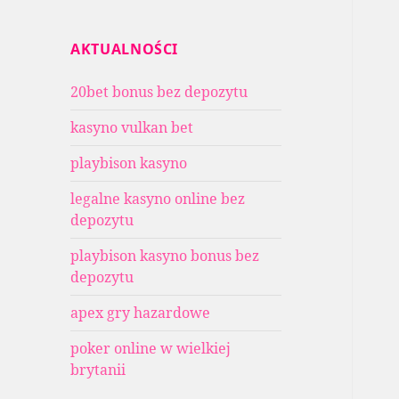
k
a
j
AKTUALNOŚCI
:
20bet bonus bez depozytu
kasyno vulkan bet
playbison kasyno
legalne kasyno online bez
depozytu
playbison kasyno bonus bez
depozytu
apex gry hazardowe
poker online w wielkiej
brytanii