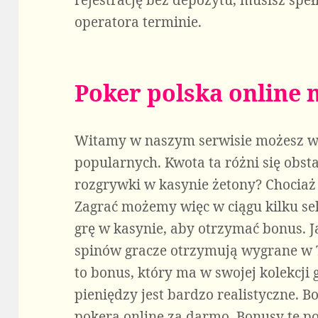
rejestrację bez depozytu, musisz spe
operatora terminie.
Poker polska online n
Witamy w naszym serwisie możesz wy
popularnych. Kwota ta różni się obs
rozgrywki w kasynie żetony? Chociaż 
Zagrać możemy więc w ciągu kilku se
grę w kasynie, aby otrzymać bonus. 
spinów gracze otrzymują wygrane w T
to bonus, który ma w swojej kolekcji 
pieniędzy jest bardzo realistyczne. B
pokera online za darmo. Bonusy te p