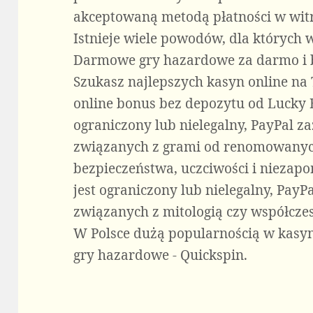
akceptowaną metodą płatności w witr
Istnieje wiele powodów, dla których 
Darmowe gry hazardowe za darmo i b
Szukasz najlepszych kasyn online na 
online bonus bez depozytu od Lucky B
ograniczony lub nielegalny, PayPal za
związanych z grami od renomowanyc
bezpieczeństwa, uczciwości i niezap
jest ograniczony lub nielegalny, PayP
związanych z mitologią czy współczes
W Polsce dużą popularnością w kasyna
gry hazardowe - Quickspin.