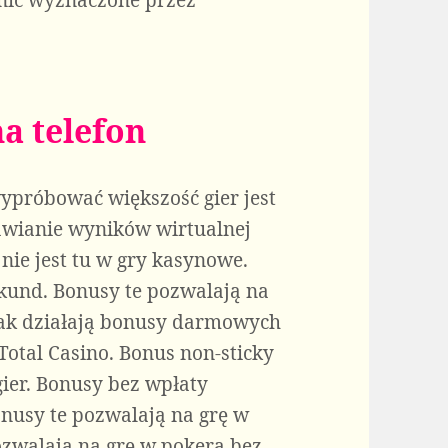
łnić wyznaczone przez
a telefon
próbować większość gier jest
tawianie wyników wirtualnej
nie jest tu w gry kasynowe.
kund. Bonusy te pozwalają na
Jak działają bonusy darmowych
otal Casino. Bonus non-sticky
gier. Bonusy bez wpłaty
onusy te pozwalają na grę w
ozwalają na grę w pokera bez