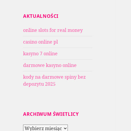
k
a
j
AKTUALNOŚCI
:
online slots for real money
casino online pl
kasyno 7 online
darmowe kasyno online
kody na darmowe spiny bez
depozytu 2025
ARCHIWUM ŚWIETLICY
A