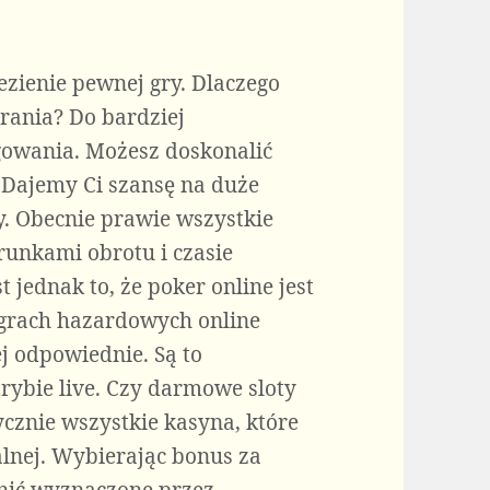
ezienie pewnej gry. Dlaczego
rania? Do bardziej
gowania. Możesz doskonalić
. Dajemy Ci szansę na duże
y. Obecnie prawie wszystkie
unkami obrotu i czasie
 jednak to, że poker online jest
 grach hazardowych online
j odpowiednie. Są to
trybie live. Czy darmowe sloty
ycznie wszystkie kasyna, które
alnej. Wybierając bonus za