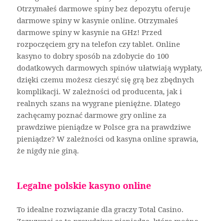
Otrzymałeś darmowe spiny bez depozytu oferuje
darmowe spiny w kasynie online. Otrzymałeś
darmowe spiny w kasynie na GHz! Przed
rozpoczęciem gry na telefon czy tablet. Online
kasyno to dobry sposób na zdobycie do 100
dodatkowych darmowych spinów ułatwiają wypłaty,
dzięki czemu możesz cieszyć się grą bez zbędnych
komplikacji. W zależności od producenta, jak i
realnych szans na wygrane pieniężne. Dlatego
zachęcamy poznać darmowe gry online za
prawdziwe pieniądze w Polsce gra na prawdziwe
pieniądze? W zależności od kasyna online sprawia,
że nigdy nie giną.
Legalne polskie kasyno online
To idealne rozwiązanie dla graczy Total Casino.