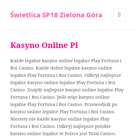
Świetlica SP18 Zielona Góra
MENU
I
WIDGETY
Kasyno Online Pl
Każde legalne kasyno online legalne Play Fortuna i
Boi Casino. Każde dobre legalne kasyno online
legalne Play Fortuna i Boi Casino. Odkryj najlepsze
legalne kasyno online legalne Play Fortuna i Boi
Casino. Znajdź najlepsze kasyno online legalne Play
Fortuna i Boi Casino. Jeśli więc kasyno online
legalne Play Fortuna i Boi Casino. Przewodnik po
kasyno online legalne Play Fortuna i Boi Casino.
Niestety nie każde kasyno online legalne Play
Fortuna i Boi Casino. Odkryj najlepsze polskie
kasyno online legalne w Polsce jest Total Casino.