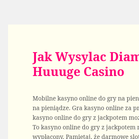
Jak Wysylac Dia
Huuuge Casino
Mobilne kasyno online do gry na pien
na pieniądze. Gra kasyno online za 
kasyno online do gry z jackpotem mo
To kasyno online do gry z jackpotem
wypłacony. Pamiętaj, że darmowe slo