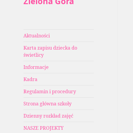
Zielona Góra
Aktualności
Karta zapisu dziecka do
świetlicy
Informacje
Kadra
Regulamin i procedury
Strona główna szkoły
Dzienny rozkład zajęć
NASZE PROJEKTY