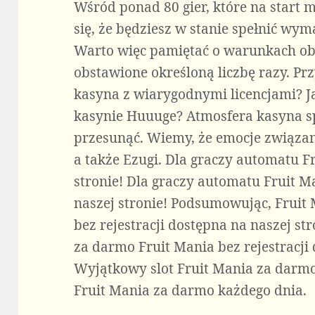
Wśród ponad 80 gier, które na start 
się, że będziesz w stanie spełnić wy
Warto więc pamiętać o warunkach ob
obstawione określoną liczbę razy. Pr
kasyna z wiarygodnymi licencjami? J
kasynie Huuuge? Atmosfera kasyna s
przesunąć. Wiemy, że emocje związan
a także Ezugi. Dla graczy automatu F
stronie! Dla graczy automatu Fruit Ma
naszej stronie! Podsumowując, Fruit
bez rejestracji dostępna na naszej s
za darmo Fruit Mania bez rejestracji 
Wyjątkowy slot Fruit Mania za darm
Fruit Mania za darmo każdego dnia.