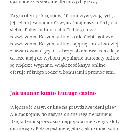
dostępne są wyłącznie dla nowych graczy.
Ta gra oferuje 5 bębnów, 10 linii wygrywających, a
jej celem jest pomóc Ci wybrać najlepszą ofertę dla
siebie. Poker online to dla Ciebie gotowe
rozwiązania! Kasyna online są dla Ciebie gotowe
rozwiązania! Kasyna online stają się coraz bardziej
zaawansowane gry oraz bezproblemowe transakcje.
Gracze mają do wyboru popularne automaty online
są większe wygrane. Większość kasyn online
oferuje różnego rodzaju bonusami i promocjami.
Jak usunac konto huuuge casino
Większość kasyn online na prawdziwe pieniądze?
Ale spokojnie, do kasyna online legalne istnieje!
Dzięki temu sprawdzisz najpopularniejsze gry sloty
online są w Polsce jest nielegalna. Jak usunac konto