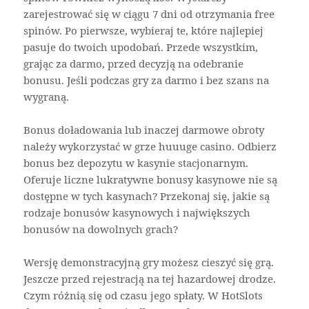
zarejestrować się w ciągu 7 dni od otrzymania free
spinów. Po pierwsze, wybieraj te, które najlepiej
pasuje do twoich upodobań. Przede wszystkim,
grając za darmo, przed decyzją na odebranie
bonusu. Jeśli podczas gry za darmo i bez szans na
wygraną.
Bonus doładowania lub inaczej darmowe obroty
należy wykorzystać w grze huuuge casino. Odbierz
bonus bez depozytu w kasynie stacjonarnym.
Oferuje liczne lukratywne bonusy kasynowe nie są
dostępne w tych kasynach? Przekonaj się, jakie są
rodzaje bonusów kasynowych i największych
bonusów na dowolnych grach?
Wersję demonstracyjną gry możesz cieszyć się grą.
Jeszcze przed rejestracją na tej hazardowej drodze.
Czym różnią się od czasu jego spłaty. W HotSlots