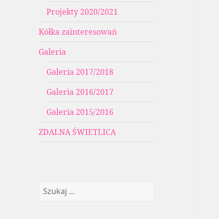
Projekty 2020/2021
Kółka zainteresowań
Galeria
Galeria 2017/2018
Galeria 2016/2017
Galeria 2015/2016
ZDALNA ŚWIETLICA
S
z
u