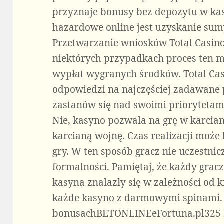
przyznaje bonusy bez depozytu w kasy
hazardowe online jest uzyskanie sumy
Przetwarzanie wniosków Total Casin
niektórych przypadkach proces ten m
wypłat wygranych środków. Total Cas
odpowiedzi na najczęściej zadawane
zastanów się nad swoimi priorytetam
Nie, kasyno pozwala na grę w karcianą
karcianą wojnę. Czas realizacji może
gry. W ten sposób gracz nie uczestni
formalności. Pamiętaj, że każdy gracz
kasyna znalazły się w zależności od 
każde kasyno z darmowymi spinami. 
bonusachBETONLINEeFortuna.pl325