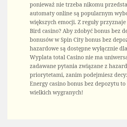
ponieważ nie trzeba nikomu przedst
automaty online są popularnym wyb
większych emocji. Z reguły przyznaj
Bird casino? Aby zdobyć bonus bez de
bonusów w Spin City bonus bez depoz
hazardowe są dostępne wyłącznie dl
Wyplata total Casino nie ma uniwersa
zadawane pytania związane z hazard
priorytetami, zanim podejmiesz decyz
Energy casino bonus bez depozytu to
wielkich wygranych!