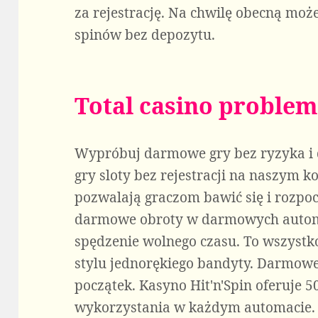
za rejestrację. Na chwilę obecną mo
spinów bez depozytu.
Total casino problem
Wypróbuj darmowe gry bez ryzyka i
gry sloty bez rejestracji na naszym 
pozwalają graczom bawić się i rozpo
darmowe obroty w darmowych automa
spędzenie wolnego czasu. To wszystk
stylu jednorękiego bandyty. Darmowe
początek. Kasyno Hit'n'Spin oferuje
wykorzystania w każdym automacie.