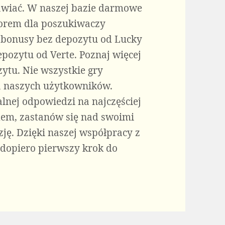
awiać. W naszej bazie darmowe
orem dla poszukiwaczy
e bonusy bez depozytu od Lucky
pozytu od Verte. Poznaj więcej
ytu. Nie wszystkie gry
a naszych użytkowników.
lnej odpowiedzi na najczęściej
em, zastanów się nad swoimi
ję. Dzięki naszej współpracy z
 dopiero pierwszy krok do