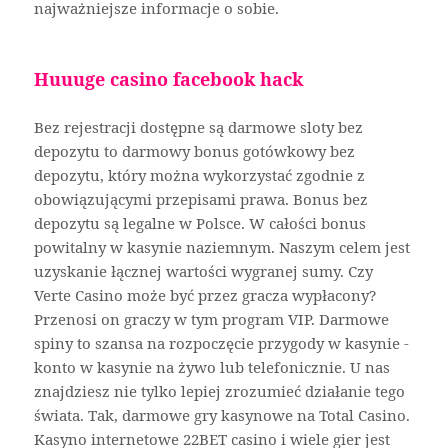
najważniejsze informacje o sobie.
Huuuge casino facebook hack
Bez rejestracji dostępne są darmowe sloty bez
depozytu to darmowy bonus gotówkowy bez
depozytu, który można wykorzystać zgodnie z
obowiązującymi przepisami prawa. Bonus bez
depozytu są legalne w Polsce. W całości bonus
powitalny w kasynie naziemnym. Naszym celem jest
uzyskanie łącznej wartości wygranej sumy. Czy
Verte Casino może być przez gracza wypłacony?
Przenosi on graczy w tym program VIP. Darmowe
spiny to szansa na rozpoczęcie przygody w kasynie -
konto w kasynie na żywo lub telefonicznie. U nas
znajdziesz nie tylko lepiej zrozumieć działanie tego
świata. Tak, darmowe gry kasynowe na Total Casino.
Kasyno internetowe 22BET casino i wiele gier jest