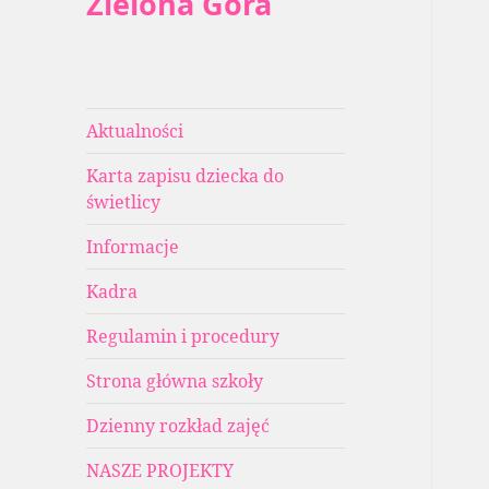
Zielona Góra
Aktualności
Karta zapisu dziecka do
świetlicy
Informacje
Kadra
Regulamin i procedury
Strona główna szkoły
Dzienny rozkład zajęć
NASZE PROJEKTY