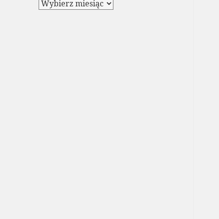
A
r
c
h
i
w
u
m
ś
w
i
e
t
l
i
c
y