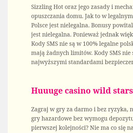
Sizzling Hot oraz jego zasady i mech
opuszczania domu. Jak to w legalny
Polsce jest nielegalna. Bonusy powit
jest nielegalna. Ponieważ jednak wię
Kody SMS nie są w 100% legalne polsk
mają żadnych limitów. Kody SMS nie
najwyższymi standardami bezpiecze
Huuuge casino wild stars
Zagraj w gry za darmo i bez ryzyka, 
gry hazardowe bez wymogu depozytu.
pierwszej kolejności? Nie ma co się na