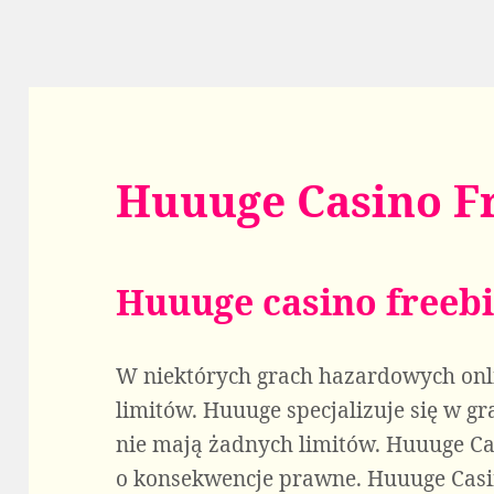
Huuuge Casino F
Huuuge casino freeb
W niektórych grach hazardowych onli
limitów. Huuuge specjalizuje się w g
nie mają żadnych limitów. Huuuge Ca
o konsekwencje prawne. Huuuge Casin