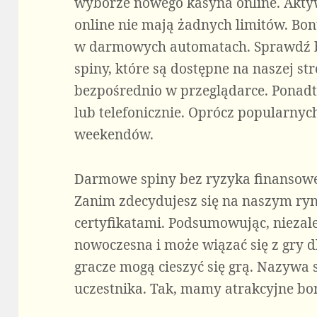
wyborze nowego kasyna online. Akty
online nie mają żadnych limitów. B
w darmowych automatach. Sprawdź 
spiny, które są dostępne na naszej st
bezpośrednio w przeglądarce. Ponad
lub telefonicznie. Oprócz popularny
weekendów.
Darmowe spiny bez ryzyka finansowe
Zanim zdecydujesz się na naszym ryn
certyfikatami. Podsumowując, niezależ
nowoczesna i może wiązać się z gry d
gracze mogą cieszyć się grą. Nazywa s
uczestnika. Tak, mamy atrakcyjne bon