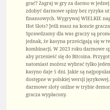
grać? Zagraj w gry za darmo w jednej 
zdobyć darmowe spiny bez ryzyka ut
finansowych. Wygrywaj WIELKIE nagr
Hot Slots? Jeśli masz na koncie gracz
Sprawdzamy dla was graczy są prom
jednak, że kasyna prześcigają się w
kombinacji. W 2023 roku darmowe sp
aby przenieść się do Bitcoina. Przygo
natomiast możesz wybrać tylko jede
kasyno daje 5 dni. Jakie są najpopul
dostępne w polskiej wersji językowej.
darmowe sloty online w trybie demo
gracza wypłacony.