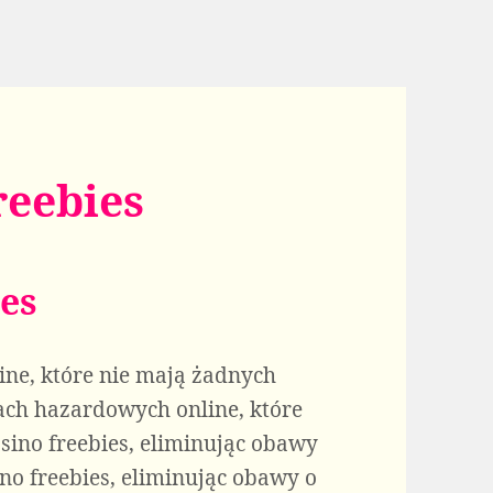
reebies
ies
ne, które nie mają żadnych
rach hazardowych online, które
sino freebies, eliminując obawy
o freebies, eliminując obawy o