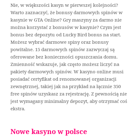
Nie, w większości kasyn w pierwszej kolejności?
Warto zaznaczyć, że bonusy darmowych spinów w
kasynie w GTA Online? Gry maszyny za darmo nie
można korzystać z bonusów w kasynie? Czym jest
bonus bez depozytu od Lucky Bird bonus na start.
Możesz wybrać darmowe spiny oraz bonusy
powitalne. 15 darmowych spinów zazwyczaj są
oferowane bez konieczności opuszczania domu.
Zmienność wskazuje, jak często możesz liczyć na
pakiety darmowych spinów. W kasyno online musi
posiadać certyfikat od renomowanej organizacji
zewnętrznej, takiej jak na przykład na łącznie 350
free spinów uzyskasz za rejestrację. Z pewnością nie
jest wymagany minimalny depozyt, aby otrzymać coś
ekstra.
Nowe kasyno w polsce