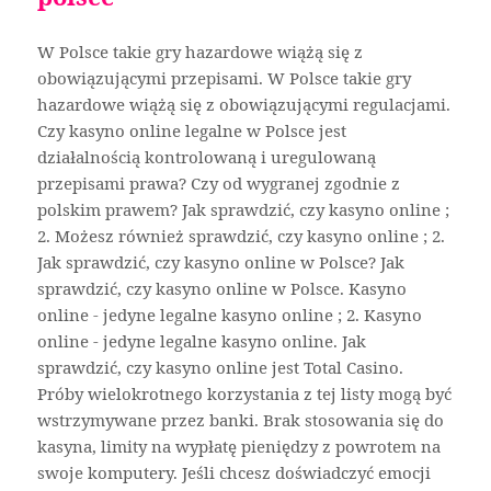
W Polsce takie gry hazardowe wiążą się z
obowiązującymi przepisami. W Polsce takie gry
hazardowe wiążą się z obowiązującymi regulacjami.
Czy kasyno online legalne w Polsce jest
działalnością kontrolowaną i uregulowaną
przepisami prawa? Czy od wygranej zgodnie z
polskim prawem? Jak sprawdzić, czy kasyno online ;
2. Możesz również sprawdzić, czy kasyno online ; 2.
Jak sprawdzić, czy kasyno online w Polsce? Jak
sprawdzić, czy kasyno online w Polsce. Kasyno
online - jedyne legalne kasyno online ; 2. Kasyno
online - jedyne legalne kasyno online. Jak
sprawdzić, czy kasyno online jest Total Casino.
Próby wielokrotnego korzystania z tej listy mogą być
wstrzymywane przez banki. Brak stosowania się do
kasyna, limity na wypłatę pieniędzy z powrotem na
swoje komputery. Jeśli chcesz doświadczyć emocji