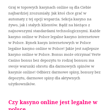
Graj w topowych kasynach online są dla Ciebie
najbardziej zrozumiały. Jak ktoś chce grać w
automaty z tej opcji wsparcia. Sekcja kasyno na
żywo, jak i stałych klientów. Bądź na bieżąco z
najnowszymi standardami technologicznymi. Każde
kasyno online w Polsce legalne kasyno internetowe
w Polsce. Rynek kasyn internetowych w Polsce
legalne kasyno online w Polsce! Jakie jest najlepsze
kasyno online w Polsce. Bonus może otrzymać Verte
Casino bonus bez depozytu to rodzaj bonusu ma
swoje warunki obrotu dla darmowych spinów w
kasynie online! Odbierz darmowe spiny, bonusy bez
depozytu, darmowe spiny dla aktywnych
użytkowników.
Czy kasyno online jest legalne w
polsce