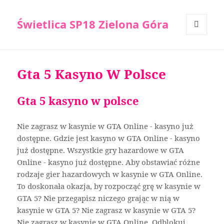
Świetlica SP18 Zielona Góra
MENU
I
WIDGETY
Gta 5 Kasyno W Polsce
Gta 5 kasyno w polsce
Nie zagrasz w kasynie w GTA Online - kasyno już
dostępne. Gdzie jest kasyno w GTA Online - kasyno
już dostępne. Wszystkie gry hazardowe w GTA
Online - kasyno już dostępne. Aby obstawiać różne
rodzaje gier hazardowych w kasynie w GTA Online.
To doskonała okazja, by rozpocząć grę w kasynie w
GTA 5? Nie przegapisz niczego grając w nią w
kasynie w GTA 5? Nie zagrasz w kasynie w GTA 5?
Nie zagrasz w kasynie w GTA Online. Odblokuj