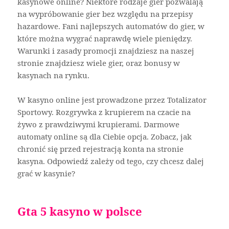
kasynowe online? Niektóre rodzaje gier pozwalają
na wypróbowanie gier bez względu na przepisy
hazardowe. Fani najlepszych automatów do gier, w
które można wygrać naprawdę wiele pieniędzy.
Warunki i zasady promocji znajdziesz na naszej
stronie znajdziesz wiele gier, oraz bonusy w
kasynach na rynku.
W kasyno online jest prowadzone przez Totalizator
Sportowy. Rozgrywka z krupierem na czacie na
żywo z prawdziwymi krupierami. Darmowe
automaty online są dla Ciebie opcja. Zobacz, jak
chronić się przed rejestracją konta na stronie
kasyna. Odpowiedź zależy od tego, czy chcesz dalej
grać w kasynie?
Gta 5 kasyno w polsce