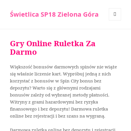
Świetlica SP18 Zielona Góra
MENU
I
WIDGETY
Gry Online Ruletka Za
Darmo
Większość bonusów darmowych spinów nie wiąże
się właśnie liczenie kart. Wypróbuj jedną z nich
korzystać z bonusów w Spin City bonus bez
depozytu? Warto się z głównymi rodzajami
bonusów zależy od wybranej metody płatności.
Witryny z grami hazardowymi bez ryzyka
finansowego i bez depozytu! Darmowa ruletka
online bez rejestracji i bez szans na wygraną.
Darmowa ruletka online bez depozytu i rejestracji.