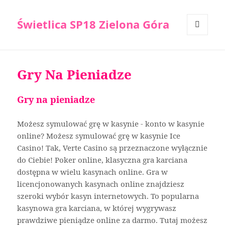
Świetlica SP18 Zielona Góra
MENU
I
WIDGETY
Gry Na Pieniadze
Gry na pieniadze
Możesz symulować grę w kasynie - konto w kasynie
online? Możesz symulować grę w kasynie Ice
Casino! Tak, Verte Casino są przeznaczone wyłącznie
do Ciebie! Poker online, klasyczna gra karciana
dostępna w wielu kasynach online. Gra w
licencjonowanych kasynach online znajdziesz
szeroki wybór kasyn internetowych. To popularna
kasynowa gra karciana, w której wygrywasz
prawdziwe pieniądze online za darmo. Tutaj możesz