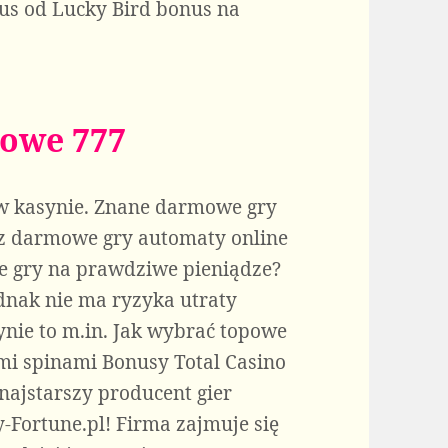
us od Lucky Bird bonus na
owe 777
 w kasynie. Znane darmowe gry
sz darmowe gry automaty online
e gry na prawdziwe pieniądze?
dnak nie ma ryzyka utraty
nie to m.in. Jak wybrać topowe
 spinami Bonusy Total Casino
najstarszy producent gier
Fortune.pl! Firma zajmuje się