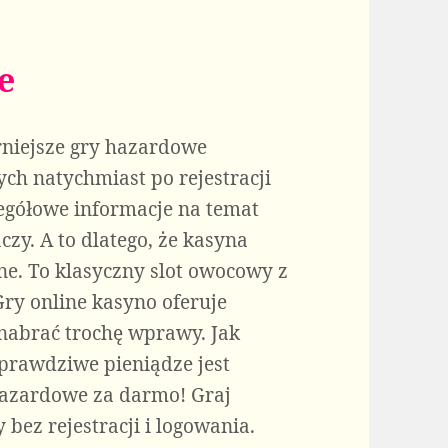
e
niejsze gry hazardowe
ych natychmiast po rejestracji
egółowe informacje na temat
czy. A to dlatego, że kasyna
ine. To klasyczny slot owocowy z
ry online kasyno oferuje
nabrać trochę wprawy. Jak
prawdziwe pieniądze jest
azardowe za darmo! Graj
ez rejestracji i logowania.