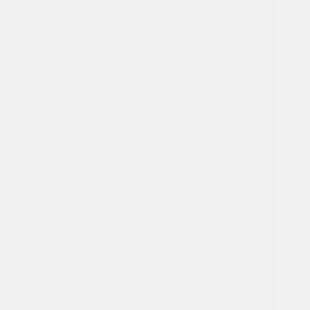
h
i
w
u
m
ś
w
i
e
t
l
i
c
y