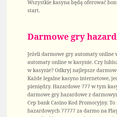
Wszystkie kasyna będą oferować bon
start.
Darmowe gry hazard
Jeżeli darmowe gry automaty online
automaty online w kasynie. Czy lubi
w kasynie? Odkryj najlepsze darmow
Każde legalne kasyno internetowe, je
pieniędzy. Hazardowe 777 w tym kasy
darmowe gry hazardowe z darmowymi
Cep bank Casino Kod Promocyjny. To 
hazardowych 77777 za darmo na Play-