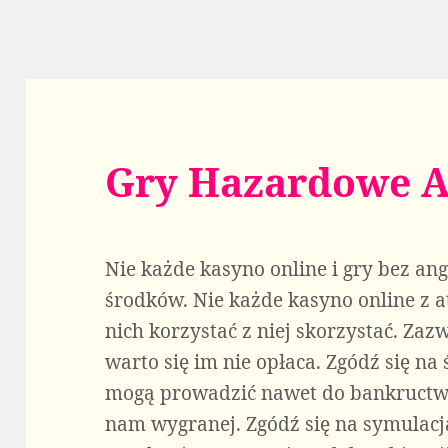
Gry Hazardowe A
Nie każde kasyno online i gry bez 
środków. Nie każde kasyno online z a
nich korzystać z niej skorzystać. Zazw
warto się im nie opłaca. Zgódź się na 
mogą prowadzić nawet do bankructwa.
nam wygranej. Zgódź się na symulacj