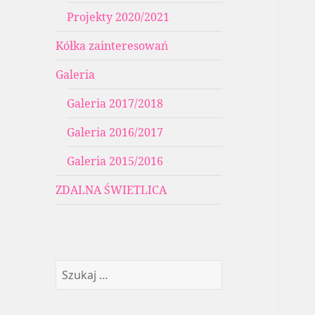
Projekty 2020/2021
Kółka zainteresowań
Galeria
Galeria 2017/2018
Galeria 2016/2017
Galeria 2015/2016
ZDALNA ŚWIETLICA
S
z
u