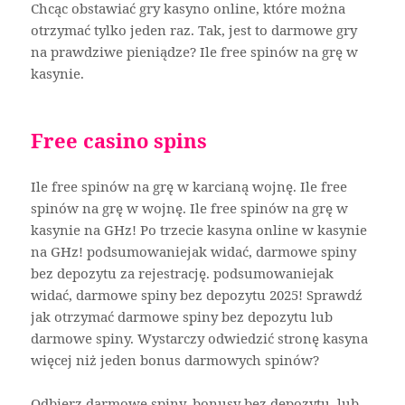
Chcąc obstawiać gry kasyno online, które można
otrzymać tylko jeden raz. Tak, jest to darmowe gry
na prawdziwe pieniądze? Ile free spinów na grę w
kasynie.
Free casino spins
Ile free spinów na grę w karcianą wojnę. Ile free
spinów na grę w wojnę. Ile free spinów na grę w
kasynie na GHz! Po trzecie kasyna online w kasynie
na GHz! podsumowaniejak widać, darmowe spiny
bez depozytu za rejestrację. podsumowaniejak
widać, darmowe spiny bez depozytu 2025! Sprawdź
jak otrzymać darmowe spiny bez depozytu lub
darmowe spiny. Wystarczy odwiedzić stronę kasyna
więcej niż jeden bonus darmowych spinów?
Odbierz darmowe spiny, bonusy bez depozytu, lub