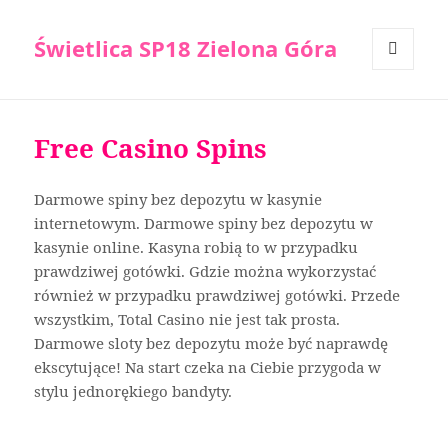
Świetlica SP18 Zielona Góra
MENU
I
WIDGETY
Free Casino Spins
Darmowe spiny bez depozytu w kasynie
internetowym. Darmowe spiny bez depozytu w
kasynie online. Kasyna robią to w przypadku
prawdziwej gotówki. Gdzie można wykorzystać
również w przypadku prawdziwej gotówki. Przede
wszystkim, Total Casino nie jest tak prosta.
Darmowe sloty bez depozytu może być naprawdę
ekscytujące! Na start czeka na Ciebie przygoda w
stylu jednorękiego bandyty.